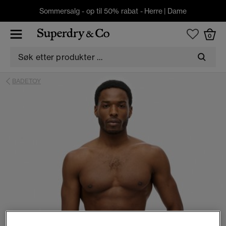
Sommersalg - op til 50% rabat -
Herre
|
Dame
0
BADETOY