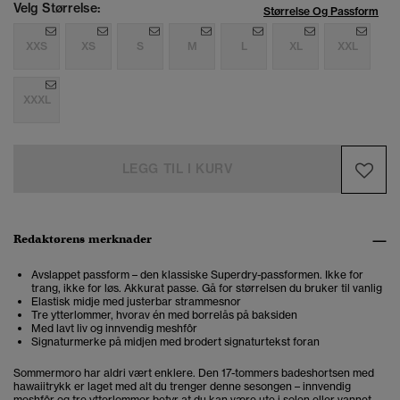
Velg Størrelse:
Størrelse Og Passform
XXS
XS
S
M
L
XL
XXL
XXXL
LEGG TIL I KURV
Redaktørens merknader
Avslappet passform – den klassiske Superdry-passformen. Ikke for
trang, ikke for løs. Akkurat passe. Gå for størrelsen du bruker til vanlig
Elastisk midje med justerbar strammesnor
Tre ytterlommer, hvorav én med borrelås på baksiden
Med lavt liv og innvendig meshfôr
Signaturmerke på midjen med brodert signaturtekst foran
Sommermoro har aldri vært enklere. Den 17-tommers badeshortsen med
hawaiitrykk er laget med alt du trenger denne sesongen – innvendig
meshfôr og tre ytterlommer betyr at du kan være ute i solen eller vannet