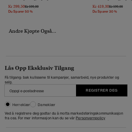
Kr 299,50
Kr 419,30
Pris Nedsatt Fra
Til
Pris Nedsatt Fr
Til
Kr 599,00
Kr 599,00
Du Sparer 50 %
Du Sparer 30 %
Andre Kjøpte Også...
Lås Opp Eksklusiv Tilgang
Få tilgang: bak kulissene til kampanjer, samarbeid, nye produkter og
salg.
REGISTRER DEG
Herreklær
Dameklær
Ved å registrere deg godtar du å motta markedsføringskommunikasjon
fra oss. For mer informasjon kan du se vår
Personvernpolicy