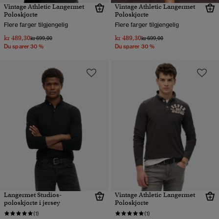
Vintage Athletic Langermet
Vintage Athletic Langermet
Poloskjorte
Poloskjorte
Flere farger tilgjengelig
Flere farger tilgjengelig
kr 489,30
kr 489,30
Pris nedsatt fra
til
Pris nedsatt fra
til
kr 699,00
kr 699,00
Du sparer 30 %
Du sparer 30 %
Langermet Studios-
Vintage Athletic Langermet
poloskjorte i jersey
Poloskjorte
(1)
(1)