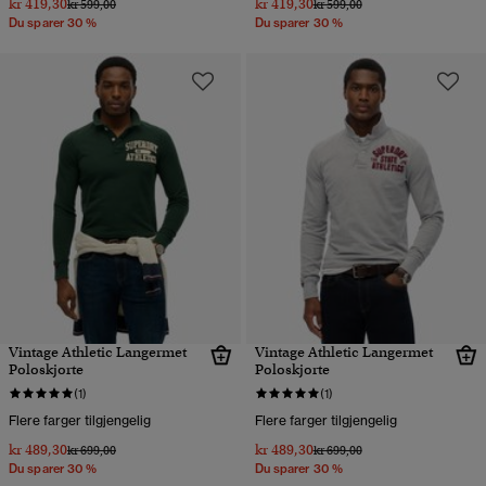
kr 419,30
kr 419,30
Pris nedsatt fra
til
Pris nedsatt fra
til
kr 599,00
kr 599,00
Du sparer 30 %
Du sparer 30 %
Vintage Athletic Langermet
Vintage Athletic Langermet
Poloskjorte
Poloskjorte
(1)
(1)
Flere farger tilgjengelig
Flere farger tilgjengelig
kr 489,30
kr 489,30
Pris nedsatt fra
til
Pris nedsatt fra
til
kr 699,00
kr 699,00
Du sparer 30 %
Du sparer 30 %