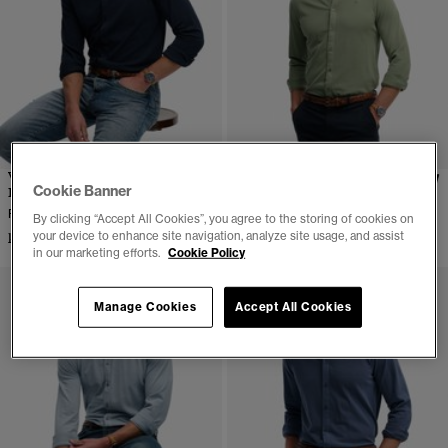
Vintage Destroy Pique
Vintage Destroy Pique
Cookie Banner
Langermet Skjorte
Langermet Skjorte
Flere farger tilgjengelig
Flere farger tilgjengelig
By clicking “Accept All Cookies”, you agree to the storing of cookies on
your device to enhance site navigation, analyze site usage, and assist
kr 599,00
kr 599,00
in our marketing efforts.
Cookie Policy
Manage Cookies
Accept All Cookies