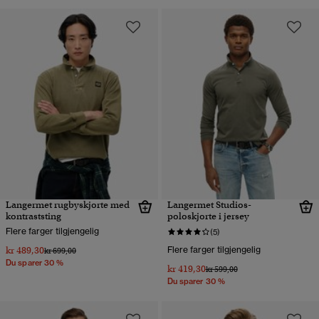
Langermet rugbyskjorte med
Langermet Studios-
kontraststing
poloskjorte i jersey
Flere farger tilgjengelig
(5)
kr 489,30
Flere farger tilgjengelig
Pris nedsatt fra
til
kr 699,00
Du sparer 30 %
kr 419,30
Pris nedsatt fra
til
kr 599,00
Du sparer 30 %