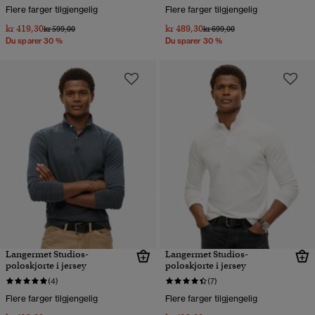
Flere farger tilgjengelig
Flere farger tilgjengelig
kr 419,30
kr 489,30
Pris nedsatt fra
til
Pris nedsatt fra
til
kr 599,00
kr 699,00
Du sparer 30 %
Du sparer 30 %
Langermet Studios-
Langermet Studios-
poloskjorte i jersey
poloskjorte i jersey
(4)
(7)
Flere farger tilgjengelig
Flere farger tilgjengelig