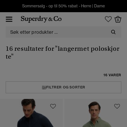
Sommersalg - op til 50% rabat -
Herre
|
Dame
0
16 resultater for
"langermet poloskjor
te"
16 VARER
FILTRER OG SORTER