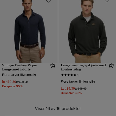
Vintage Destroy Pique
Langermet rugbyskjorte med
Langermet Skjorte
kontraststing
Flere farger tilgjengelig
(1)
kr 419,30
Flere farger tilgjengelig
Pris nedsatt fra
til
kr 599,00
Du sparer 30 %
kr 489,30
Pris nedsatt fra
til
kr 699,00
Du sparer 30 %
Viser 16 av 16 produkter