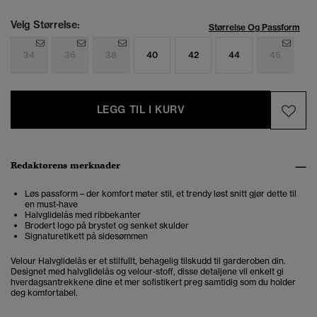
Velg Størrelse:
Størrelse Og Passform
34
36
38
40
42
44
46
LEGG TIL I KURV
Redaktørens merknader
Løs passform – der komfort møter stil, et trendy løst snitt gjør dette til
en must-have
Halvglidelås med ribbekanter
Brodert logo på brystet og senket skulder
Signaturetikett på sidesømmen
Velour Halvglidelås er et stilfullt, behagelig tilskudd til garderoben din.
Designet med halvglidelås og velour-stoff, disse detaljene vil enkelt gi
hverdagsantrekkene dine et mer sofistikert preg samtidig som du holder
deg komfortabel.