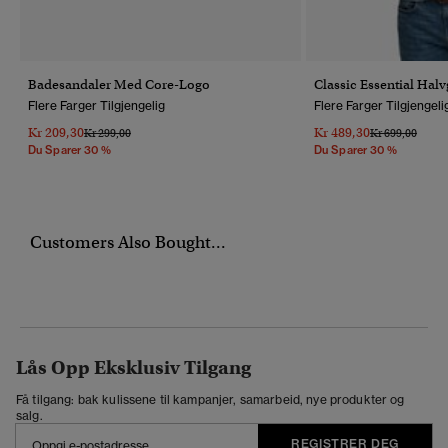
Badesandaler Med Core-Logo
Classic Essential Halv
Flere Farger Tilgjengelig
Flere Farger Tilgjengeli
Kr 209,30
Kr 489,30
Pris Nedsatt Fra
Til
Pris Nedsatt Fr
Til
Kr 299,00
Kr 699,00
Du Sparer 30 %
Du Sparer 30 %
Customers Also Bought...
Lås Opp Eksklusiv Tilgang
Få tilgang: bak kulissene til kampanjer, samarbeid, nye produkter og
salg.
REGISTRER DEG