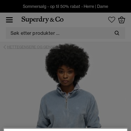
Sommersalg - op til 50% rabat -
Herre
|
Dame
0
HETTEGENSERE OG GENSERE