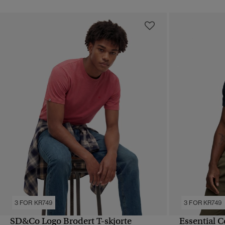
3 FOR KR749
3 FOR KR749
SD&Co Logo Brodert T-skjorte
Essential 