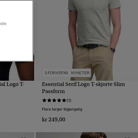
site
3 FOR KR749
NYHETER
al Logo T-
Essential Serif Logo T-skjorte Slim
HURTIGVISNING
Passform
(1)
Flere farger tilgjengelig
kr 249,00