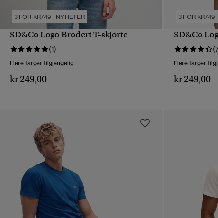
3 FOR KR749
NYHETER
3 FOR KR749
SD&Co Logo Brodert T-skjorte
SD&Co Logo
HURTIGVISNING
(1)
(
Flere farger tilgjengelig
Flere farger tilg
kr 249,00
kr 249,00