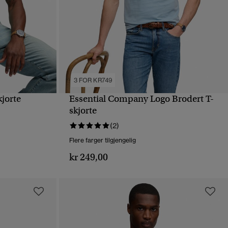
3 FOR KR749
jorte
Essential Company Logo Brodert T-
HURTIGVISNING
skjorte
(2)
Flere farger tilgjengelig
kr 249,00