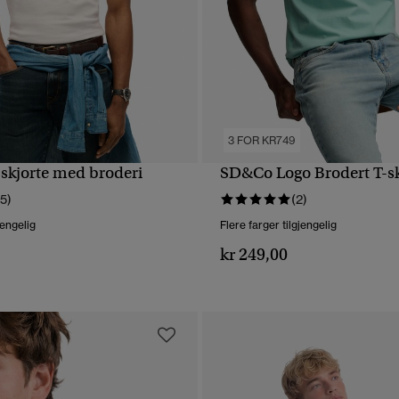
3 FOR KR749
-skjorte med broderi
SD&Co Logo Brodert T-sk
HURTIGVISNING
HURTIGVISNING
15)
(2)
jengelig
Flere farger tilgjengelig
kr 249,00