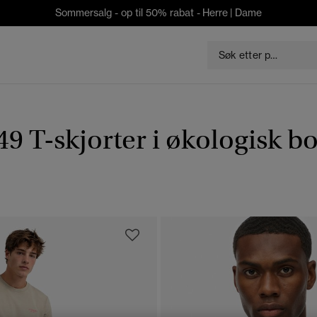
Sommersalg - op til 50% rabat -
Herre
|
Dame
9 T-skjorter i økologisk b