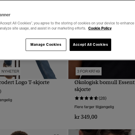
anner
“Accept All Cookies”, you agree to the storing of cookies on your device to enhance 
analyze site usage, and assist in our marketing efforts.
Cookie Policy
Manage Cookies
Accept All Cookies
NYHETER
3 FOR KR749
rodert Logo T-skjorte
Økologisk bomull Essenti
HURTIGVISNING
HURTIGVISNING
skjorte
)
(28)
jengelig
Flere farger tilgjengelig
kr 349,00