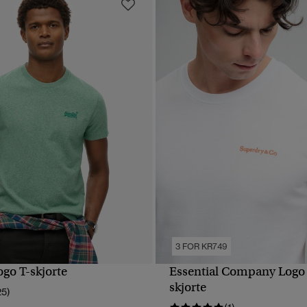
3 FOR KR749
ogo T-skjorte
Essential Company Logo 
HURTIGVISNING
HURTIGVISNING
skjorte
25)