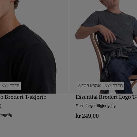
NYHETER
3 FOR KR749
NYHETER
 Brodert T-skjorte
Essential Brodert Logo T-
HURTIGVISNING
HURTIGVISNING
)
Flere farger tilgjengelig
kr 249,00
jengelig