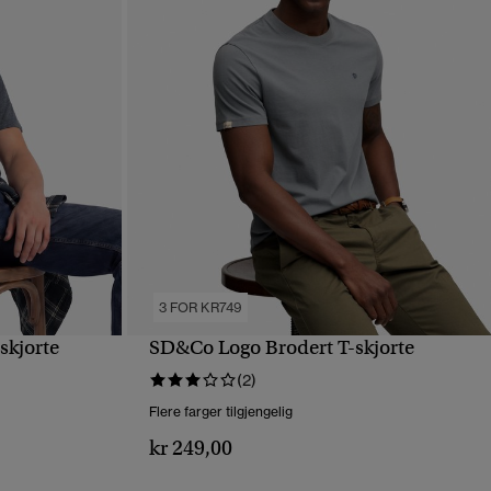
3 FOR KR749
skjorte
SD&Co Logo Brodert T-skjorte
HURTIGVISNING
(2)
Flere farger tilgjengelig
kr 249,00