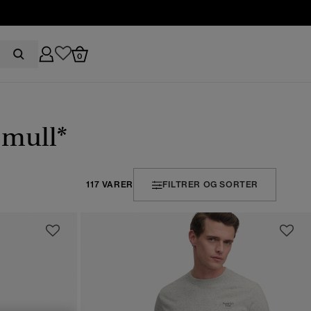
0
omull*
117 VARER
FILTRER OG SORTER