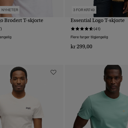
NYHETER
3 FOR KR749
 Brodert T-skjorte
Essential Logo T-skjorte
HURTIGVISNING
HURTIGVISNING
7)
(41)
jengelig
Flere farger tilgjengelig
kr 299,00