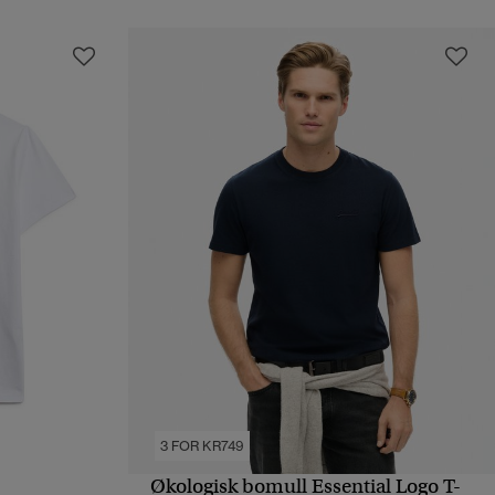
3 FOR KR749
Økologisk bomull Essential Logo T-