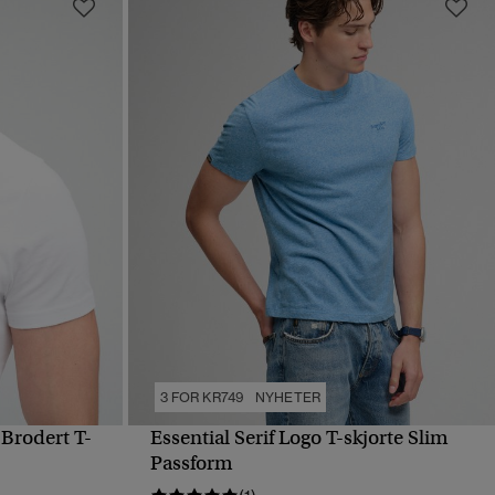
3 FOR KR749
NYHETER
Brodert T-
Essential Serif Logo T-skjorte Slim
HURTIGVISNING
Passform