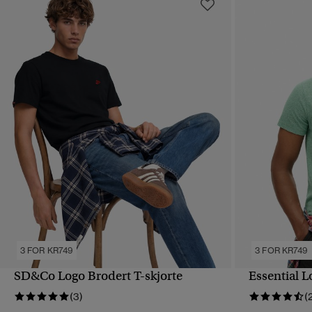
3 FOR KR749
3 FOR KR749
SD&Co Logo Brodert T-skjorte
Essential L
HURTIGVISNING
(3)
(