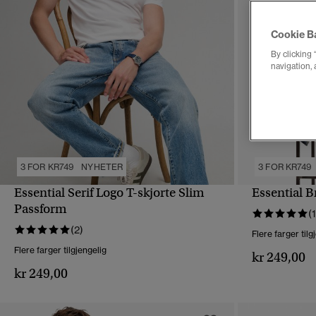
Cookie B
By clicking 
navigation, 
3 FOR KR749
NYHETER
3 FOR KR749
Essential Serif Logo T-skjorte Slim
Essential B
HURTIGVISNING
Passform
(1
(2)
Flere farger tilg
Flere farger tilgjengelig
kr 249,00
kr 249,00