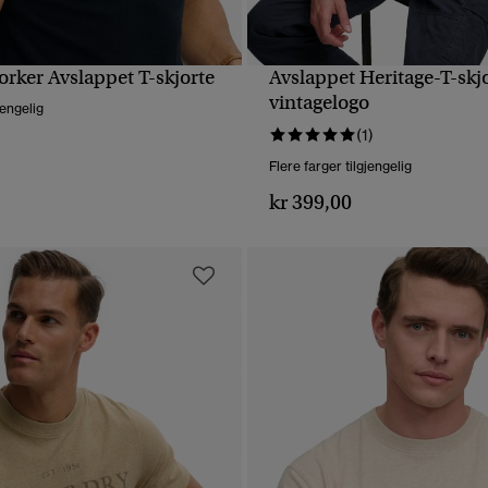
rker Avslappet T-skjorte
Avslappet Heritage-T-sk
HURTIGVISNING
HURTIGVISNING
vintagelogo
jengelig
(1)
Flere farger tilgjengelig
kr 399,00