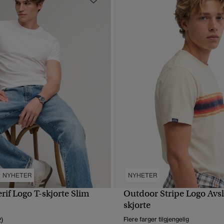
NYHETER
NYHETER
erif Logo T-skjorte Slim
Outdoor Stripe Logo Avsl
HURTIGVISNING
HURTIGVISNING
skjorte
2)
Flere farger tilgjengelig