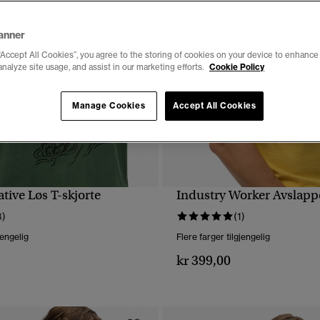
anner
“Accept All Cookies”, you agree to the storing of cookies on your device to enhance 
analyze site usage, and assist in our marketing efforts.
Cookie Policy
Manage Cookies
Accept All Cookies
tive Løs T-skjorte
Industry Worker Avslappe
HURTIGVISNING
HURTIGVISNING
3)
(1)
jengelig
Flere farger tilgjengelig
kr 399,00