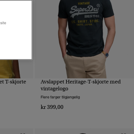
site
t T-skjorte
Avslappet Heritage-T-skjorte med
HURTIGVISNING
vintagelogo
Flere farger tilgjengelig
kr 399,00