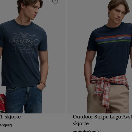
T-skjorte
Outdoor Stripe Logo Avsl
HURTIGVISNING
HURTIGVISNING
skjorte
jengelig