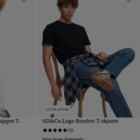
3 FOR KR749
appet T-
SD&Co Logo Brodert T-skjorte
HURTIGVISNING
(3)
Flere farger tilgjengelig