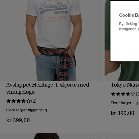
Cookie B
By clicking 
navigation, 
Avslappet Heritage-T-skjorte med
Tokyo Narra
HURTIGVISNING
vintagelogo
(
(2)
Flere farger tilg
Flere farger tilgjengelig
kr 399,00
kr 399,00