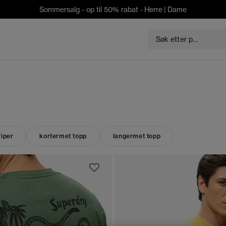
Sommersalg - op til 50% rabat -
Herre
|
Dame
riper
kortermet topp
langermet topp