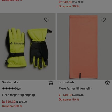
kr 249,50
Pris nedsatt fra
til
kr 499,00
Du sparer 50 %
Snøhansker
Snow-hals
Flere farger tilgjengelig
(2)
Flere farger tilgjengelig
kr 149,50
Pris nedsatt fra
til
kr 299,00
Du sparer 50 %
kr 349,30
Pris nedsatt fra
til
kr 499,00
Du sparer 30 %