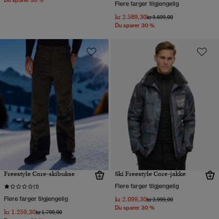
Flere farger tilgjengelig
kr 2.589,30
Pris nedsatt fra
til
kr 3.699,00
Du sparer 30 %
Freestyle Core-skibukse
Ski Freestyle Core-jakke
Flere farger tilgjengelig
(1)
Flere farger tilgjengelig
kr 2.099,30
Pris nedsatt fra
til
kr 2.999,00
Du sparer 30 %
kr 1.259,30
Pris nedsatt fra
til
kr 1.799,00