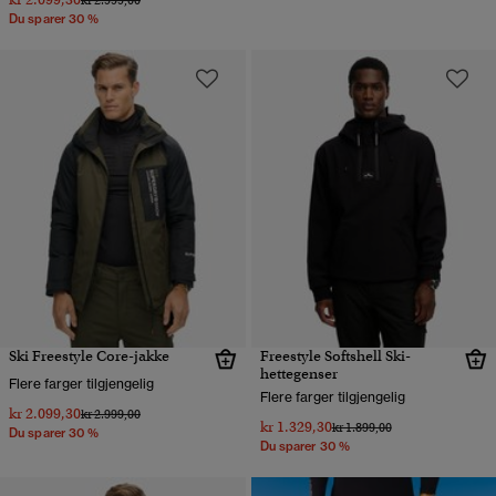
kr 2.999,00
Du sparer 30 %
Ski Freestyle Core-jakke
Freestyle Softshell Ski-
hettegenser
Flere farger tilgjengelig
Flere farger tilgjengelig
kr 2.099,30
Pris nedsatt fra
til
kr 2.999,00
kr 1.329,30
Pris nedsatt fra
til
kr 1.899,00
Du sparer 30 %
Du sparer 30 %