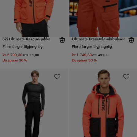
Ski Ultimate Rescue-jakke
Ultimate Freestyle-skibukser
Flere farger tilgjengelig
Flere farger tilgjengelig
kr 2.799,30
kr 1.749,30
Pris nedsatt fra
til
Pris nedsatt fra
til
kr 3.999,00
kr 2.499,00
Du sparer 30 %
Du sparer 30 %