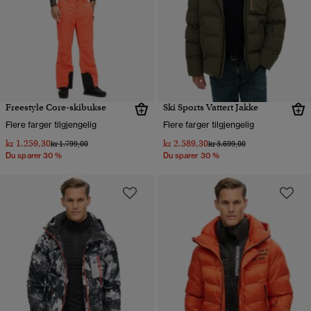
Freestyle Core-skibukse
Ski Sports Vattert Jakke
Flere farger tilgjengelig
Flere farger tilgjengelig
kr 1.259,30
kr 2.589,30
Pris nedsatt fra
til
Pris nedsatt fra
til
kr 1.799,00
kr 3.699,00
Du sparer 30 %
Du sparer 30 %