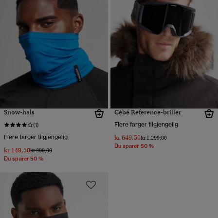
Snow-hals
Cébé Reference-briller
Flere farger tilgjengelig
(1)
Flere farger tilgjengelig
kr 649,50
Pris nedsatt fra
til
kr 1.299,00
Du sparer 50 %
kr 149,50
Pris nedsatt fra
til
kr 299,00
Du sparer 50 %