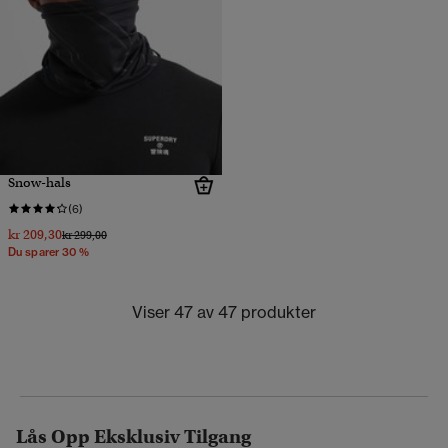
Snow-hals
(6)
kr 209,30
Pris nedsatt fra
til
kr 299,00
Du sparer 30 %
Viser 47 av 47 produkter
Lås Opp Eksklusiv Tilgang