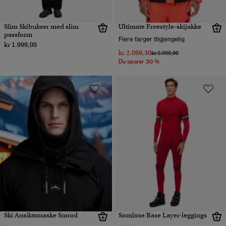
Slim Skibukser med slim
Ultimate Freestyle-skijakke
passform
Flere farger tilgjengelig
kr 1.999,00
kr 2.099,30
Pris nedsatt fra
til
kr 2.999,00
Du sparer 30 %
Ski Ansiktsmaske Snood
Sømløse Base Layer-leggings