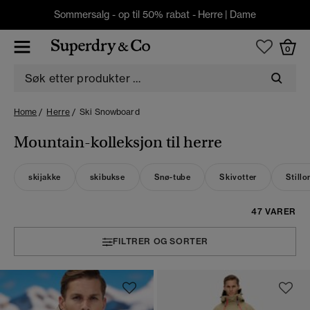
Sommersalg - op til 50% rabat -
Herre
|
Dame
0
Home
Herre
Ski Snowboard
Mountain-kolleksjon til herre
skijakke
skibukse
Snø-tube
Skivotter
Stillo
47 VARER
FILTRER OG SORTER