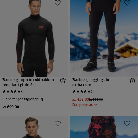
Basislag-topp for skibakken
Basislag-leggings for
med kort glidelås
skibakken
(1)
(1)
Flere farger tilgjengelig
kr 419,30
Pris nedsatt fra
til
kr 599,00
Du sparer 30 %
kr 699,00