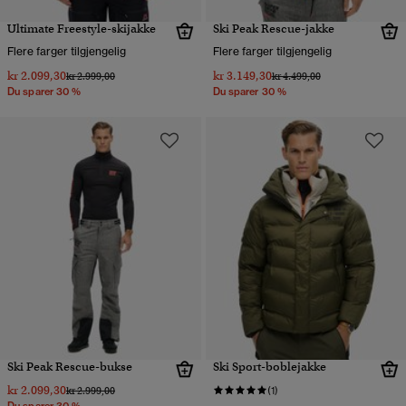
Ultimate Freestyle-skijakke
Ski Peak Rescue-jakke
Flere farger tilgjengelig
Flere farger tilgjengelig
kr 2.099,30
kr 3.149,30
Pris nedsatt fra
til
Pris nedsatt fra
til
kr 2.999,00
kr 4.499,00
Du sparer 30 %
Du sparer 30 %
Ski Peak Rescue-bukse
Ski Sport-boblejakke
kr 2.099,30
Pris nedsatt fra
til
kr 2.999,00
(1)
Du sparer 30 %