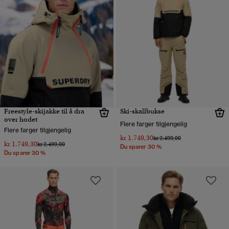
Freestyle-skijakke til å dra
Ski-skallbukse
over hodet
Flere farger tilgjengelig
Flere farger tilgjengelig
kr 1.749,30
Pris nedsatt fra
til
kr 2.499,00
kr 1.749,30
Pris nedsatt fra
til
kr 2.499,00
Du sparer 30 %
Du sparer 30 %