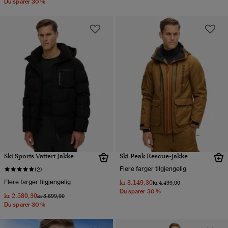
Du sparer 30 %
Ski Sports Vattert Jakke
Ski Peak Rescue-jakke
Flere farger tilgjengelig
(2)
Flere farger tilgjengelig
kr 3.149,30
Pris nedsatt fra
til
kr 4.499,00
Du sparer 30 %
kr 2.589,30
Pris nedsatt fra
til
kr 3.699,00
Du sparer 30 %