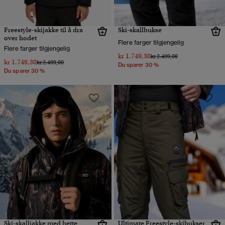
Freestyle-skijakke til å dra
Ski-skallbukse
over hodet
Flere farger tilgjengelig
Flere farger tilgjengelig
kr 1.749,30
Pris nedsatt fra
til
kr 2.499,00
kr 1.749,30
Pris nedsatt fra
til
kr 2.499,00
Du sparer 30 %
Du sparer 30 %
Ski-skalljakke med hette
Ultimate Freestyle-skibukser