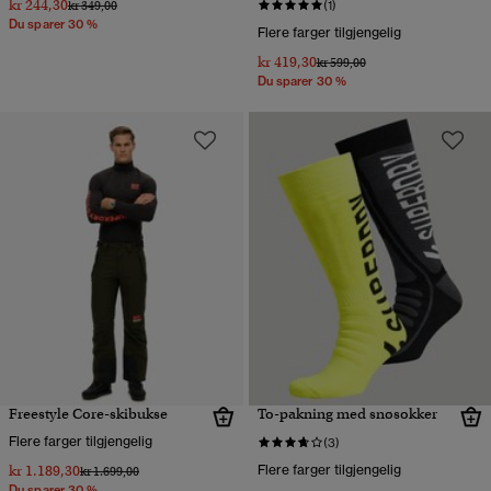
kr 244,30
Pris nedsatt fra
til
kr 349,00
(1)
Du sparer 30 %
Flere farger tilgjengelig
kr 419,30
Pris nedsatt fra
til
kr 599,00
Du sparer 30 %
Freestyle Core-skibukse
To-pakning med snøsokker
Flere farger tilgjengelig
(3)
kr 1.189,30
Flere farger tilgjengelig
Pris nedsatt fra
til
kr 1.699,00
Du sparer 30 %