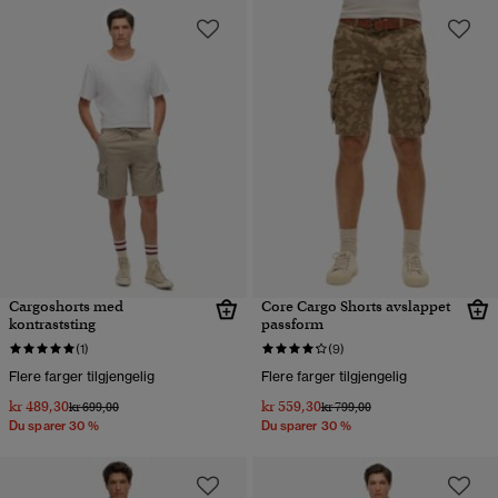
Cargoshorts med
Core Cargo Shorts avslappet
kontraststing
passform
(1)
(9)
Flere farger tilgjengelig
Flere farger tilgjengelig
kr 489,30
kr 559,30
Pris nedsatt fra
til
Pris nedsatt fra
til
kr 699,00
kr 799,00
Du sparer 30 %
Du sparer 30 %