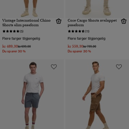
Vintage International Chino
Core Cargo Shorts avslappet
Shorts slim passform
passform
(5)
(11)
Flere farger tilgjengelig
Flere farger tilgjengelig
kr 489,30
kr 559,30
Pris nedsatt fra
til
Pris nedsatt fra
til
kr 699,00
kr 799,00
Du sparer 30 %
Du sparer 30 %