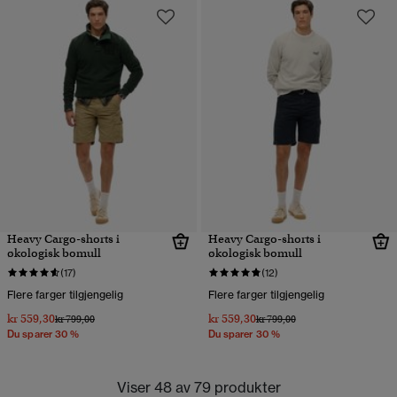
Heavy Cargo-shorts i
Heavy Cargo-shorts i
økologisk bomull
økologisk bomull
(17)
(12)
Flere farger tilgjengelig
Flere farger tilgjengelig
kr 559,30
kr 559,30
Pris nedsatt fra
til
Pris nedsatt fra
til
kr 799,00
kr 799,00
Du sparer 30 %
Du sparer 30 %
Viser 48 av 79 produkter