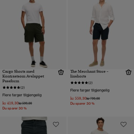
Cargo Shorts med
The Merchant Store –
Kontrastsøm Avslappet
linshorts
Passform
(2)
(2)
Flere farger tilgjengelig
Flere farger tilgjengelig
kr 559,30
Pris nedsatt fra
til
kr 799,00
kr 419,30
Pris nedsatt fra
til
kr 599,00
Du sparer 30 %
Du sparer 30 %