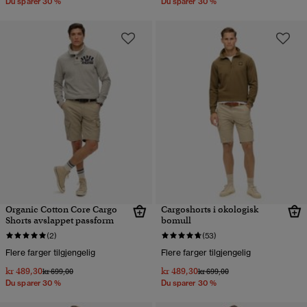
Du sparer 30 %
Du sparer 30 %
Organic Cotton Core Cargo
Cargoshorts i økologisk
Shorts avslappet passform
bomull
(2)
(53)
Flere farger tilgjengelig
Flere farger tilgjengelig
kr 489,30
kr 489,30
Pris nedsatt fra
til
Pris nedsatt fra
til
kr 699,00
kr 699,00
Du sparer 30 %
Du sparer 30 %