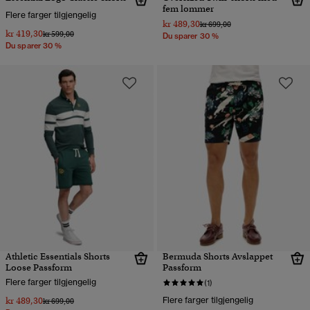
fem lommer
Flere farger tilgjengelig
kr 489,30
Pris nedsatt fra
til
kr 699,00
kr 419,30
Pris nedsatt fra
til
kr 599,00
Du sparer 30 %
Du sparer 30 %
Athletic Essentials Shorts
Bermuda Shorts Avslappet
Loose Passform
Passform
Flere farger tilgjengelig
(1)
kr 489,30
Flere farger tilgjengelig
Pris nedsatt fra
til
kr 699,00