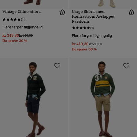
Vintage Chino-shorts
Cargo Shorts med
Kontrastsøm Avslappet
(11)
Passform
Flere farger tilgjengelig
(1)
kr 349,30
Pris nedsatt fra
til
kr 499,00
Flere farger tilgjengelig
Du sparer 30 %
kr 419,30
Pris nedsatt fra
til
kr 599,00
Du sparer 30 %