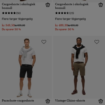
Cargoshorts i økologisk
Cargoshorts i økologisk
bomull
bomull
(56)
(25)
Flere farger tilgjengelig
Flere farger tilgjengelig
kr 349,50
kr 489,30
Pris nedsatt fra
til
Pris nedsatt fra
til
kr 699,00
kr 699,00
Du sparer 50 %
Du sparer 30 %
Parachute-cargoshorts
Vintage Chino-shorts