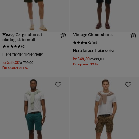
Heavy Cargo-shorts i
Vintage Chino-shorts
økologisk bomull
(18)
(5)
Flere farger tilgjengelig
Flere farger tilgjengelig
kr 349,30
Pris nedsatt fra
til
kr 499,00
kr 559,30
Pris nedsatt fra
til
kr 799,00
Du sparer 30 %
Du sparer 30 %