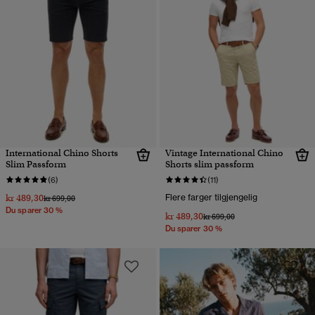
International Chino Shorts
Vintage International Chino
Slim Passform
Shorts slim passform
(6)
(11)
kr 489,30
Flere farger tilgjengelig
Pris nedsatt fra
til
kr 699,00
Du sparer 30 %
kr 489,30
Pris nedsatt fra
til
kr 699,00
Du sparer 30 %