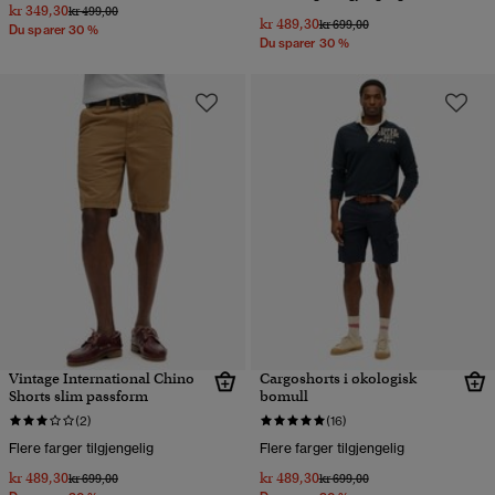
kr 349,30
Pris nedsatt fra
til
kr 499,00
kr 489,30
Pris nedsatt fra
til
kr 699,00
Du sparer 30 %
Du sparer 30 %
Vintage International Chino
Cargoshorts i økologisk
Shorts slim passform
bomull
(2)
(16)
Flere farger tilgjengelig
Flere farger tilgjengelig
kr 489,30
kr 489,30
Pris nedsatt fra
til
Pris nedsatt fra
til
kr 699,00
kr 699,00