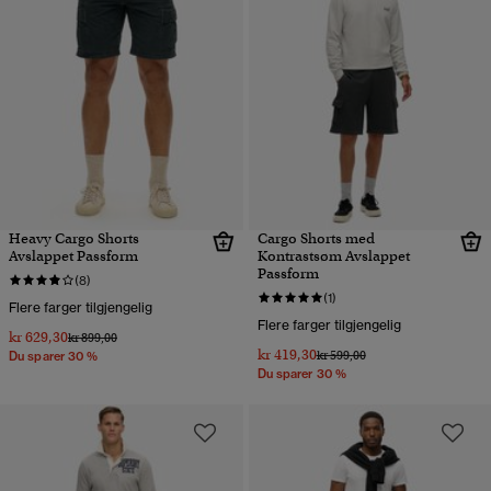
Heavy Cargo Shorts
Cargo Shorts med
Avslappet Passform
Kontrastsøm Avslappet
Passform
(8)
(1)
Flere farger tilgjengelig
Flere farger tilgjengelig
kr 629,30
Pris nedsatt fra
til
kr 899,00
kr 419,30
Pris nedsatt fra
til
kr 599,00
Du sparer 30 %
Du sparer 30 %