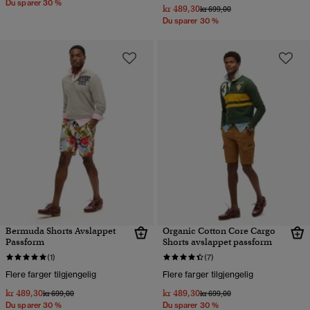
Du sparer 30 %
kr 489,30
Pris nedsatt fra
til
kr 699,00
Du sparer 30 %
Bermuda Shorts Avslappet
Organic Cotton Core Cargo
Passform
Shorts avslappet passform
(1)
(7)
Flere farger tilgjengelig
Flere farger tilgjengelig
kr 489,30
kr 489,30
Pris nedsatt fra
til
Pris nedsatt fra
til
kr 699,00
kr 699,00
Du sparer 30 %
Du sparer 30 %