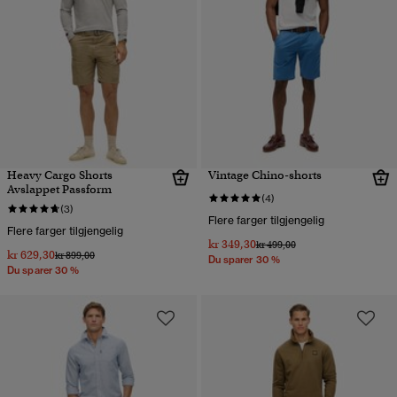
Heavy Cargo Shorts
Vintage Chino-shorts
Avslappet Passform
(4)
(3)
Flere farger tilgjengelig
Flere farger tilgjengelig
kr 349,30
Pris nedsatt fra
til
kr 499,00
kr 629,30
Pris nedsatt fra
til
kr 899,00
Du sparer 30 %
Du sparer 30 %