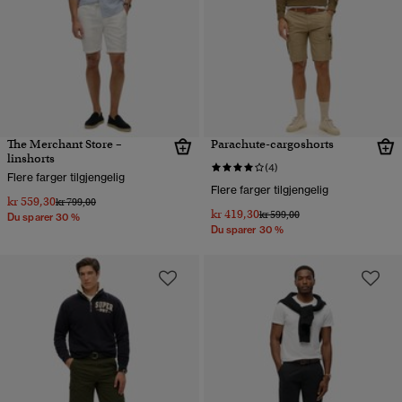
The Merchant Store –
Parachute-cargoshorts
linshorts
(4)
Flere farger tilgjengelig
Flere farger tilgjengelig
kr 559,30
Pris nedsatt fra
til
kr 799,00
kr 419,30
Pris nedsatt fra
til
kr 599,00
Du sparer 30 %
Du sparer 30 %