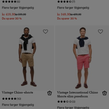
(6)
(7)
Flere farger tilgjengelig
Flere farger tilgjengelig
kr 419,30
kr 349,30
Pris nedsatt fra
til
Pris nedsatt fra
til
kr 599,00
kr 499,00
Du sparer 30 %
Du sparer 30 %
Vintage Chino-shorts
Vintage International Chino
Shorts slim passform
(10)
(3)
Flere farger tilgjengelig
Flere farger tilgjengelig