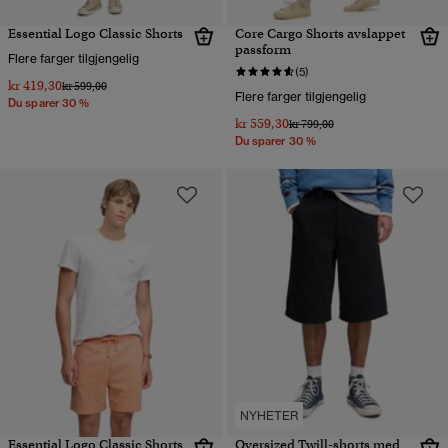
Essential Logo Classic Shorts
Core Cargo Shorts avslappet
passform
Flere farger tilgjengelig
(5)
kr 419,30
Pris nedsatt fra
til
kr 599,00
Flere farger tilgjengelig
Du sparer 30 %
kr 559,30
Pris nedsatt fra
til
kr 799,00
Du sparer 30 %
NYHETER
Essential Logo Classic Shorts
Oversized Twill-shorts med