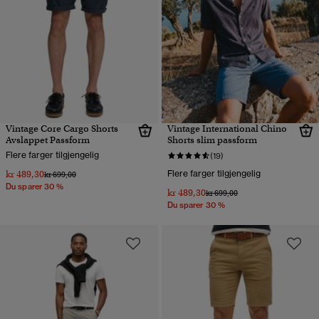
Vintage Core Cargo Shorts
Vintage International Chino
Avslappet Passform
Shorts slim passform
Flere farger tilgjengelig
(19)
kr 489,30
Flere farger tilgjengelig
Pris nedsatt fra
til
kr 699,00
Du sparer 30 %
kr 489,30
Pris nedsatt fra
til
kr 699,00
Du sparer 30 %