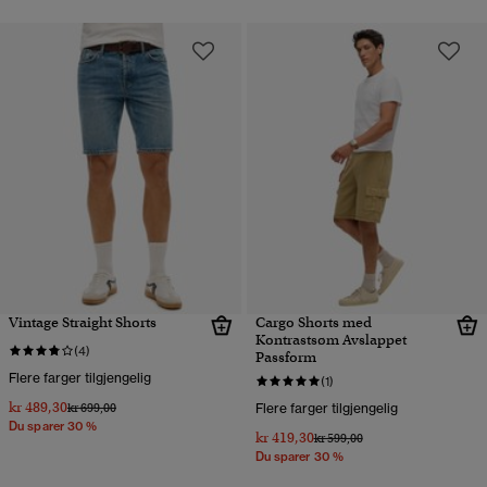
Vintage Straight Shorts
Cargo Shorts med
Kontrastsøm Avslappet
(4)
Passform
Flere farger tilgjengelig
(1)
kr 489,30
Pris nedsatt fra
til
kr 699,00
Flere farger tilgjengelig
Du sparer 30 %
kr 419,30
Pris nedsatt fra
til
kr 599,00
Du sparer 30 %