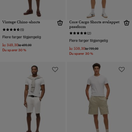
Vintage Chino-shorts
Core Cargo Shorts avslappet
passform
(5)
(2)
Flere farger tilgjengelig
Flere farger tilgjengelig
kr 349,30
Pris nedsatt fra
til
kr 499,00
kr 559,30
Pris nedsatt fra
til
kr 799,00
Du sparer 30 %
Du sparer 30 %