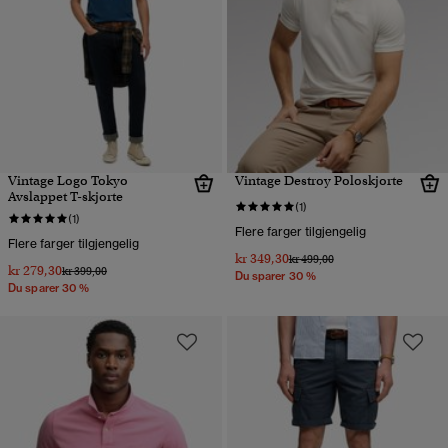
Vintage Logo Tokyo
Vintage Destroy Poloskjorte
Avslappet T-skjorte
(1)
(1)
Flere farger tilgjengelig
Flere farger tilgjengelig
kr 349,30
Pris nedsatt fra
til
kr 499,00
kr 279,30
Pris nedsatt fra
til
kr 399,00
Du sparer 30 %
Du sparer 30 %