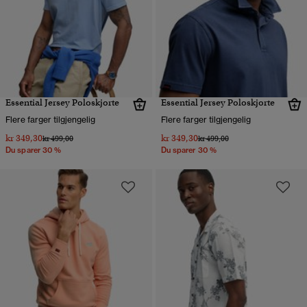
Essential Jersey Poloskjorte
Essential Jersey Poloskjorte
Flere farger tilgjengelig
Flere farger tilgjengelig
kr 349,30
kr 349,30
Pris nedsatt fra
til
Pris nedsatt fra
til
kr 499,00
kr 499,00
Du sparer 30 %
Du sparer 30 %