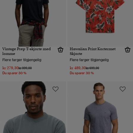
Vintage Prep T-skjorte med
Hawaiian Print Kortermet
lomme
Skjorte
Flere farger tilgjengelig
Flere farger tilgjengelig
kr 279,30
kr 489,30
Pris nedsatt fra
til
Pris nedsatt fra
til
kr 399,00
kr 699,00
Du sparer 30 %
Du sparer 30 %