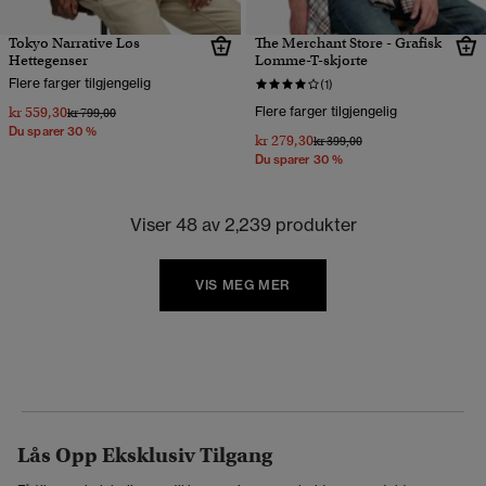
Tokyo Narrative Løs
The Merchant Store - Grafisk
Hettegenser
Lomme-T-skjorte
Flere farger tilgjengelig
(1)
kr 559,30
Flere farger tilgjengelig
Pris nedsatt fra
til
kr 799,00
Du sparer 30 %
kr 279,30
Pris nedsatt fra
til
kr 399,00
Du sparer 30 %
Viser 48 av 2,239 produkter
VIS MEG MER
Lås Opp Eksklusiv Tilgang