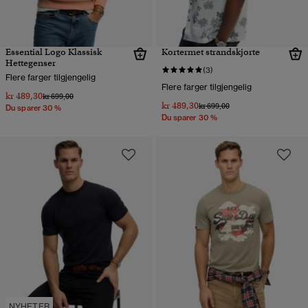
Essential Logo Klassisk
Kortermet strandskjorte
Hettegenser
(3)
Flere farger tilgjengelig
Flere farger tilgjengelig
kr 489,30
Pris nedsatt fra
til
kr 699,00
kr 489,30
Pris nedsatt fra
til
kr 699,00
Du sparer 30 %
Du sparer 30 %
NYHETER