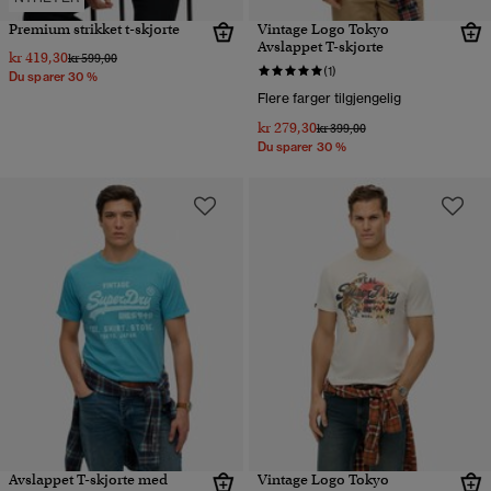
Premium strikket t-skjorte
Vintage Logo Tokyo
Avslappet T-skjorte
kr 419,30
Pris nedsatt fra
til
kr 599,00
(1)
Du sparer 30 %
Flere farger tilgjengelig
kr 279,30
Pris nedsatt fra
til
kr 399,00
Du sparer 30 %
Avslappet T-skjorte med
Vintage Logo Tokyo