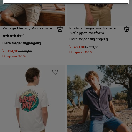
Vintage Destroy Poloskjorte
Studios Langermet Skjorte
Avslappet Passform
(2)
Flere farger tilgjengelig
Flere farger tilgjengelig
kr 489,30
Pris nedsatt fra
til
kr 699,00
kr 349,30
Pris nedsatt fra
til
kr 499,00
Du sparer 30 %
Du sparer 30 %