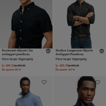
Kortermet skjorte i lin
Studios Langermet Skjorte
avslappet passform
Avslappet Passform
Flere farger tilgjengelig
Flere farger tilgjengelig
kr 489,30
kr 489,30
Pris nedsatt fra
til
Pris nedsatt fra
til
kr 699,00
kr 699,00
Du sparer 30 %
Du sparer 30 %