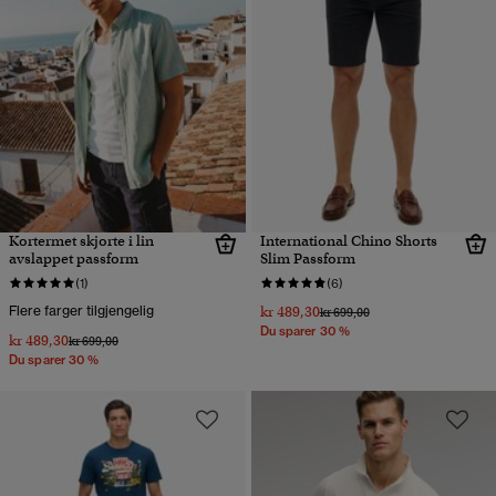
Kortermet skjorte i lin
International Chino Shorts
avslappet passform
Slim Passform
(1)
(6)
Flere farger tilgjengelig
kr 489,30
Pris nedsatt fra
til
kr 699,00
Du sparer 30 %
kr 489,30
Pris nedsatt fra
til
kr 699,00
Du sparer 30 %