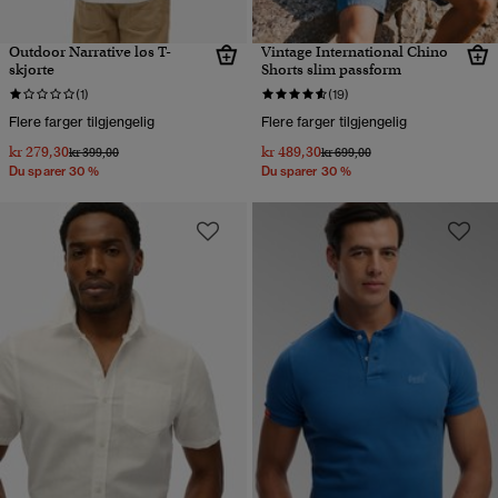
Outdoor Narrative løs T-
Vintage International Chino
skjorte
Shorts slim passform
(1)
(19)
Flere farger tilgjengelig
Flere farger tilgjengelig
kr 279,30
kr 489,30
Pris nedsatt fra
til
Pris nedsatt fra
til
kr 399,00
kr 699,00
Du sparer 30 %
Du sparer 30 %