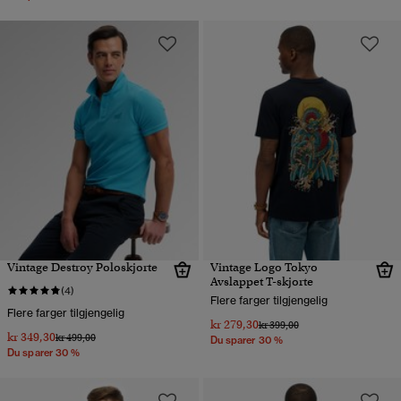
Vintage Destroy Poloskjorte
Vintage Logo Tokyo
Avslappet T-skjorte
(4)
Flere farger tilgjengelig
Flere farger tilgjengelig
kr 279,30
Pris nedsatt fra
til
kr 399,00
kr 349,30
Pris nedsatt fra
til
kr 499,00
Du sparer 30 %
Du sparer 30 %