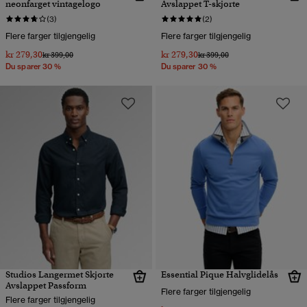
neonfarget vintagelogo
Avslappet T-skjorte
(3)
(2)
Flere farger tilgjengelig
Flere farger tilgjengelig
kr 279,30
kr 279,30
Pris nedsatt fra
til
Pris nedsatt fra
til
kr 399,00
kr 399,00
Du sparer 30 %
Du sparer 30 %
Studios Langermet Skjorte
Essential Pique Halvglidelås
Avslappet Passform
Flere farger tilgjengelig
Flere farger tilgjengelig