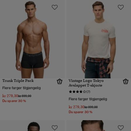
Trunk Triple Pack
Vintage Logo Tokyo
Avslappet T-skjorte
Flere farger tilgjengelig
(7)
kr 279,30
Pris nedsatt fra
til
kr 399,00
Flere farger tilgjengelig
Du sparer 30 %
kr 279,30
Pris nedsatt fra
til
kr 399,00
Du sparer 30 %