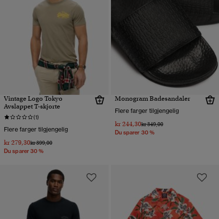
Vintage Logo Tokyo
Monogram Badesandaler
Avslappet T-skjorte
Flere farger tilgjengelig
(1)
kr 244,30
Pris nedsatt fra
til
kr 349,00
Flere farger tilgjengelig
Du sparer 30 %
kr 279,30
Pris nedsatt fra
til
kr 399,00
Du sparer 30 %