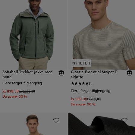
NYHETER
Softshell Trekker-jakke med
Classic Essential Stripet T-
hette
skjorte
Flere farger tilgjengelig
(1)
kr 839,30
Flere farger tilgjengelig
Pris nedsatt fra
til
kr 1.199,00
Du sparer 30 %
kr 209,30
Pris nedsatt fra
til
kr 299,00
Du sparer 30 %