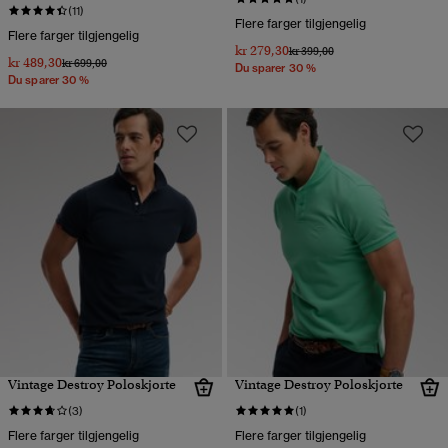
(11)
Flere farger tilgjengelig
Flere farger tilgjengelig
kr 279,30
Pris nedsatt fra
til
kr 399,00
kr 489,30
Pris nedsatt fra
til
kr 699,00
Du sparer 30 %
Du sparer 30 %
Vintage Destroy Poloskjorte
Vintage Destroy Poloskjorte
(3)
(1)
Flere farger tilgjengelig
Flere farger tilgjengelig