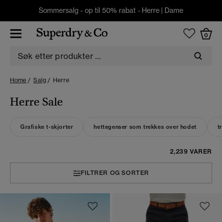
Sommersalg - op til 50% rabat -
Herre
|
Dame
0
Home
Salg
Herre
Herre Sale
Grafiske t-skjorter
hettegenser som trekkes over hodet
t
2,239 VARER
FILTRER OG SORTER