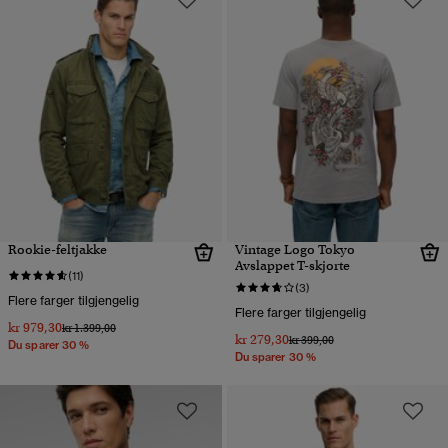
Rookie-feltjakke
Vintage Logo Tokyo
Avslappet T-skjorte
(11)
(3)
Flere farger tilgjengelig
Flere farger tilgjengelig
kr 979,30
Pris nedsatt fra
til
kr 1.399,00
kr 279,30
Pris nedsatt fra
til
kr 399,00
Du sparer 30 %
Du sparer 30 %