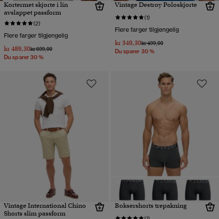
Kortermet skjorte i lin
Vintage Destroy Poloskjorte
avslappet passform
(1)
(2)
Flere farger tilgjengelig
Flere farger tilgjengelig
kr 349,30
Pris nedsatt fra
til
kr 499,00
kr 489,30
Pris nedsatt fra
til
kr 699,00
Du sparer 30 %
Du sparer 30 %
Vintage International Chino
Boksershorts trepakning
Shorts slim passform
(1)