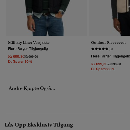
Military Liner Vestjakke
Outdoor-Fleecevest
Flere Farger Tilgjengelig
(3)
Kr 699,30
Flere Farger Tilgjengeli
Pris Nedsatt Fra
Til
Kr 999,00
Du Sparer 30 %
Kr 699,30
Pris Nedsatt Fr
Til
Kr 999,00
Du Sparer 30 %
Andre Kjøpte Også...
Lås Opp Eksklusiv Tilgang