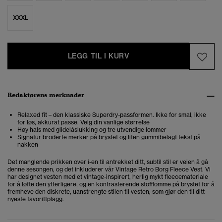
XXXL
LEGG TIL I KURV
Redaktørens merknader
Relaxed fit – den klassiske Superdry-passformen. Ikke for smal, ikke
for løs, akkurat passe. Velg din vanlige størrelse
Høy hals med glidelåslukking og tre utvendige lommer
Signatur broderte merker på brystet og liten gummibelagt tekst på
nakken
Det manglende prikken over i-en til antrekket ditt, subtil stil er veien å gå
denne sesongen, og det inkluderer vår Vintage Retro Borg Fleece Vest. Vi
har designet vesten med et vintage-inspirert, herlig mykt fleecemateriale
for å løfte den ytterligere, og en kontrasterende stofflomme på brystet for å
fremheve den diskrete, uanstrengte stilen til vesten, som gjør den til ditt
nyeste favorittplagg.