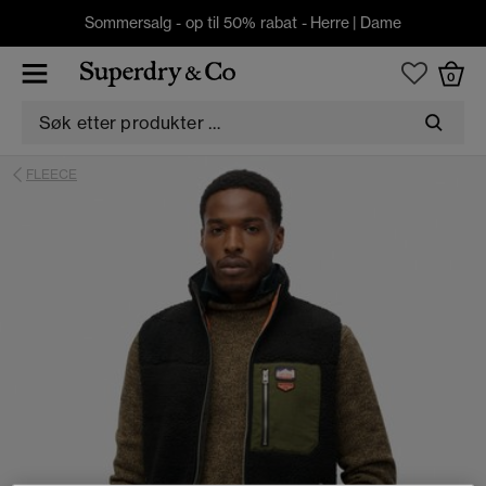
Sommersalg - op til 50% rabat -
Herre
|
Dame
0
FLEECE