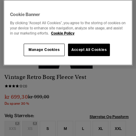
Cookie Banner
By clicking “Accept All Cookies”, you agree to the storing of cookies on
your device to enhance site navigation, analyze site usage, and assist
in our marketing efforts.
Cookie Policy
Manage Cookies
Accept All Cookies
1
2
3
4
5
6
Vintage Retro Borg Fleece Vest
(3)
Pris nedsatt fra
til
kr 699,30
kr 999,00
Du sparer 30 %
Velg Størrelse:
Størrelse Og Passform
XXS
XS
S
M
L
XL
XXL