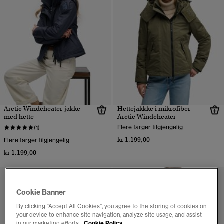
Arctic Windcheater-jakke
Hettejakkke i mikrofiber
med hette
Arctic Windcheater
Flere farger tilgjengelig
(1)
kr 1.199,00
Flere farger tilgjengelig
kr 1.199,00
Cookie Banner
By clicking “Accept All Cookies”, you agree to the storing of cookies on
your device to enhance site navigation, analyze site usage, and assist
in our marketing efforts.
Cookie Policy