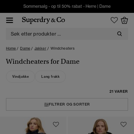
Sommersalg - op til 50% rabat -
Herre
|
Dame
0
Home
Dame
Jakker
Windcheaters
Windcheaters for Dame
Vindjakke
Lang frakk
21 VARER
FILTRER OG SORTER