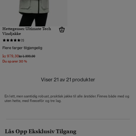
Hettegenser Ultimate Tech
Vindjakke
(1)
Flere farger tilgjengelig
kr 979,30
Pris nedsatt fra
til
kr 1.399,00
Du sparer 30 %
Viser 21 av 21 produkter
En lett, men samtidig robust, praktisk jakke til alle årstider. Finnes både med og
uten hette, med fleecefôr og tre lag.
Lås Opp Eksklusiv Tilgang