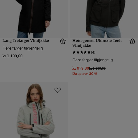
Lang Trefarget Vindjakke
Hettegenser Ultimate Tech
Vindjakke
Flere farger tilgjengelig
(4)
kr 1.199,00
Flere farger tilgjengelig
kr 979,30
Pris nedsatt fra
til
kr 1.399,00
Du sparer 30 %