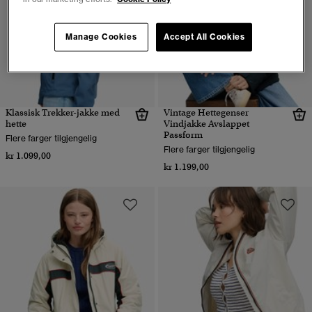
Manage Cookies
Accept All Cookies
Klassisk Trekker-jakke med
Vintage Hettegenser
hette
Vindjakke Avslappet
Passform
Flere farger tilgjengelig
Flere farger tilgjengelig
kr 1.099,00
kr 1.199,00