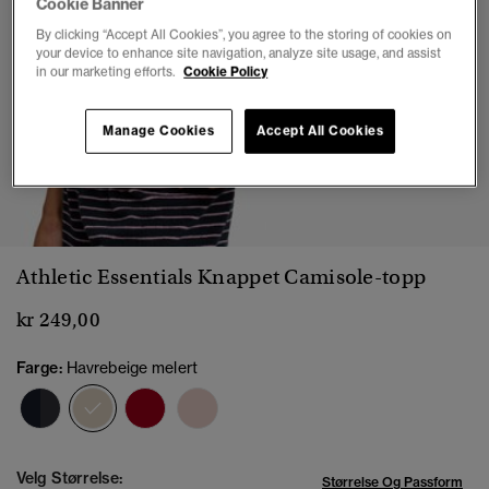
Cookie Banner
By clicking “Accept All Cookies”, you agree to the storing of cookies on
your device to enhance site navigation, analyze site usage, and assist
in our marketing efforts.
Cookie Policy
Manage Cookies
Accept All Cookies
1
2
3
4
5
6
7
Athletic Essentials Knappet Camisole-topp
kr 249,00
Farge:
Havrebeige melert
valgt
Velg Størrelse:
Størrelse Og Passform