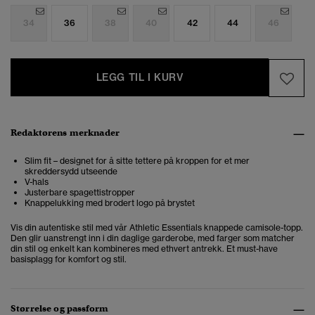
34
36
38
40
42
44
46
LEGG TIL I KURV
Redaktørens merknader
Slim fit – designet for å sitte tettere på kroppen for et mer
skreddersydd utseende
V-hals
Justerbare spagettistropper
Knappelukking med brodert logo på brystet
Vis din autentiske stil med vår Athletic Essentials knappede camisole-topp.
Den glir uanstrengt inn i din daglige garderobe, med farger som matcher
din stil og enkelt kan kombineres med ethvert antrekk. Et must-have
basisplagg for komfort og stil.
Størrelse og passform