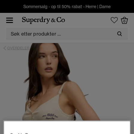
Sommersalg - op til 50% rabat -
Herre
|
Dame
0
OVERDELER