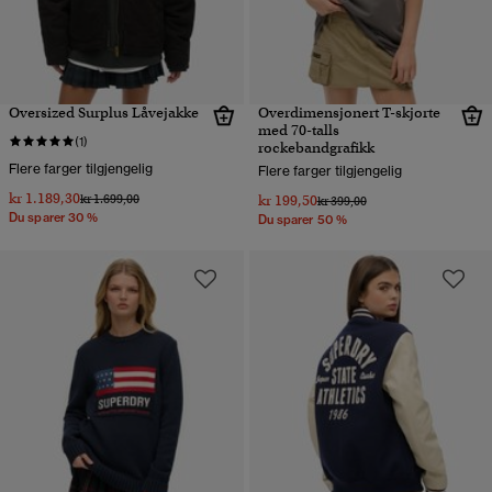
Oversized Surplus Låvejakke
Overdimensjonert T-skjorte
med 70-talls
(1)
rockebandgrafikk
Flere farger tilgjengelig
Flere farger tilgjengelig
kr 1.189,30
Pris nedsatt fra
til
kr 1.699,00
kr 199,50
Pris nedsatt fra
til
kr 399,00
Du sparer 30 %
Du sparer 50 %