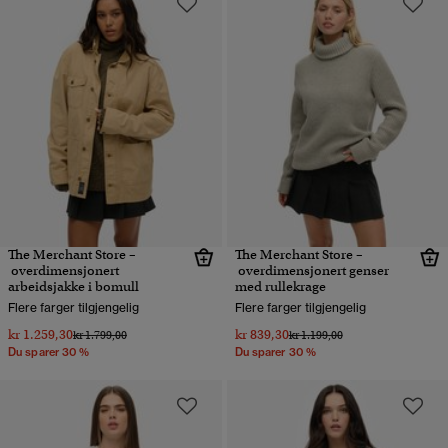
The Merchant Store –
The Merchant Store –
overdimensjonert
overdimensjonert genser
arbeidsjakke i bomull
med rullekrage
Flere farger tilgjengelig
Flere farger tilgjengelig
kr 1.259,30
kr 839,30
Pris nedsatt fra
til
Pris nedsatt fra
til
kr 1.799,00
kr 1.199,00
Du sparer 30 %
Du sparer 30 %