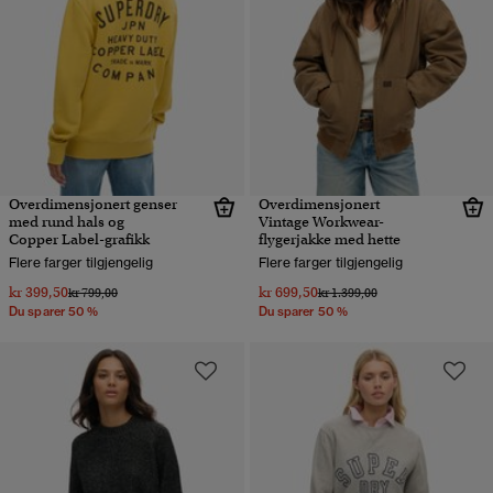
Overdimensjonert genser
Overdimensjonert
med rund hals og
Vintage Workwear-
Copper Label-grafikk
flygerjakke med hette
Flere farger tilgjengelig
Flere farger tilgjengelig
kr 399,50
kr 699,50
Pris nedsatt fra
til
Pris nedsatt fra
til
kr 799,00
kr 1.399,00
Du sparer 50 %
Du sparer 50 %