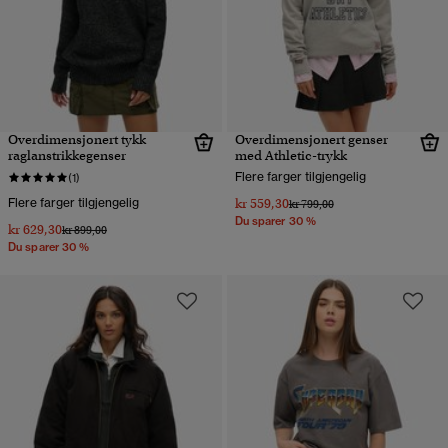
Overdimensjonert tykk
Overdimensjonert genser
raglanstrikkegenser
med Athletic-trykk
Flere farger tilgjengelig
(1)
Flere farger tilgjengelig
kr 559,30
Pris nedsatt fra
til
kr 799,00
Du sparer 30 %
kr 629,30
Pris nedsatt fra
til
kr 899,00
Du sparer 30 %