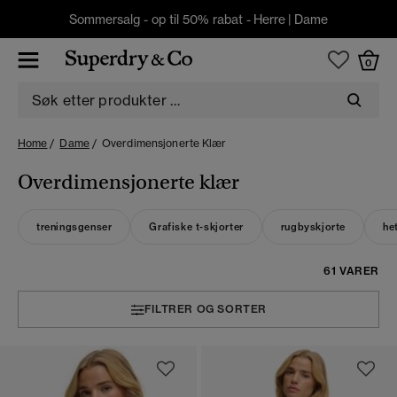
Sommersalg - op til 50% rabat -
Herre
|
Dame
0
Home
Dame
Overdimensjonerte Klær
Overdimensjonerte klær
treningsgenser
Grafiske t-skjorter
rugbyskjorte
he
61 VARER
FILTRER OG SORTER