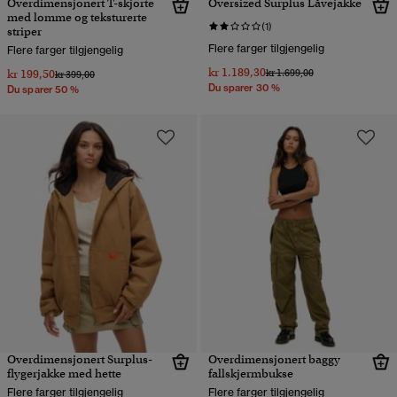
Overdimensjonert T-skjorte
Oversized Surplus Låvejakke
med lomme og teksturerte
(1)
striper
Flere farger tilgjengelig
Flere farger tilgjengelig
kr 1.189,30
Pris nedsatt fra
til
kr 199,50
kr 1.699,00
Pris nedsatt fra
til
kr 399,00
Du sparer 30 %
Du sparer 50 %
Overdimensjonert Surplus-
Overdimensjonert baggy
flygerjakke med hette
fallskjermbukse
Flere farger tilgjengelig
Flere farger tilgjengelig