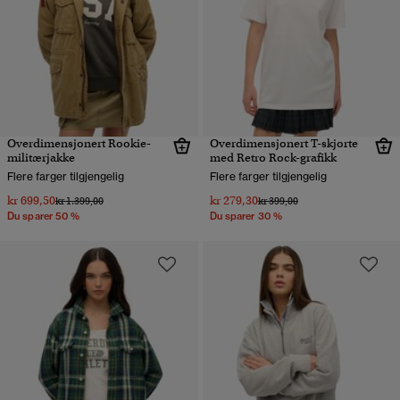
Overdimensjonert Rookie-
Overdimensjonert T-skjorte
militærjakke
med Retro Rock-grafikk
Flere farger tilgjengelig
Flere farger tilgjengelig
kr 699,50
kr 279,30
Pris nedsatt fra
til
Pris nedsatt fra
til
kr 1.399,00
kr 399,00
Du sparer 50 %
Du sparer 30 %