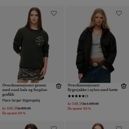
Overdimensjonert genser
Overdimensjonert
med rund hals og Surplus-
flygerjakke i nylon med hette
grafikk
(1)
Flere farger tilgjengelig
kr 549,50
Pris nedsatt fra
til
kr 1.099,00
kr 449,50
Pris nedsatt fra
til
kr 899,00
Du sparer 50 %
Du sparer 50 %