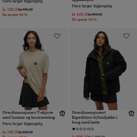
Flere farger tilgjengelig
Flere farger tilgjengelig
kr 199,50
Pris nedsatt fra
til
kr 399,00
kr 449,50
Pris nedsatt fra
til
kr 899,00
Du sparer 50 %
Du sparer 50 %
Overdimensjonert T-skjorte
Overdimensjonert
med lomme og kontraststing
Expedition-hybridjakke i
borg med hette
Flere farger tilgjengelig
(1)
kr 199,50
Pris nedsatt fra
til
kr 399,00
kr 699,50
Pris nedsatt fra
til