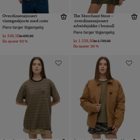
Overdimensjonert
The Merchant Store –
vintageskjorte med ruter
overdimensjonert
arbeidsjakke i bomull
Flere farger tilgjengelig
Flere farger tilgjengelig
kr 349,50
Pris nedsatt fra
til
kr 699,00
kr 1.259,30
Pris nedsatt fra
til
kr 1.799,00
Du sparer 50 %
Du sparer 30 %