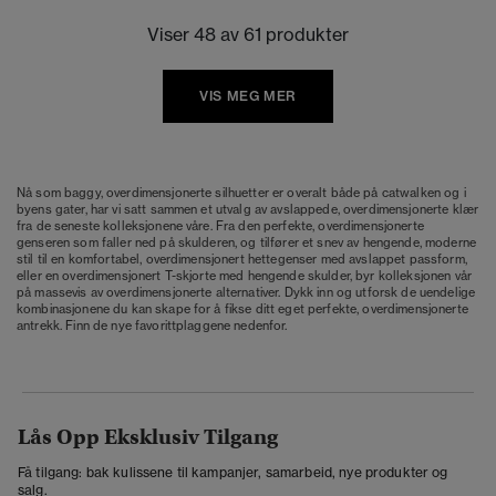
Viser 48 av 61 produkter
VIS MEG MER
Nå som baggy, overdimensjonerte silhuetter er overalt både på catwalken og i
byens gater, har vi satt sammen et utvalg av avslappede, overdimensjonerte klær
fra de seneste kolleksjonene våre. Fra den perfekte, overdimensjonerte
genseren som faller ned på skulderen, og tilfører et snev av hengende, moderne
stil til en komfortabel, overdimensjonert hettegenser med avslappet passform,
eller en overdimensjonert T-skjorte med hengende skulder, byr kolleksjonen vår
på massevis av overdimensjonerte alternativer. Dykk inn og utforsk de uendelige
kombinasjonene du kan skape for å fikse ditt eget perfekte, overdimensjonerte
antrekk. Finn de nye favorittplaggene nedenfor.
Lås Opp Eksklusiv Tilgang
Få tilgang: bak kulissene til kampanjer, samarbeid, nye produkter og
salg.