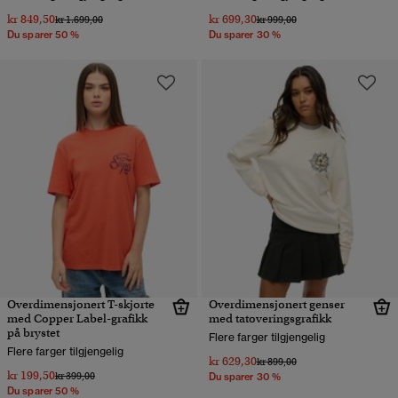
kr 849,50
kr 699,30
Pris nedsatt fra
til
Pris nedsatt fra
til
kr 1.699,00
kr 999,00
Du sparer 50 %
Du sparer 30 %
Overdimensjonert T-skjorte
Overdimensjonert genser
med Copper Label-grafikk
med tatoveringsgrafikk
på brystet
Flere farger tilgjengelig
Flere farger tilgjengelig
kr 629,30
Pris nedsatt fra
til
kr 899,00
kr 199,50
Pris nedsatt fra
til
kr 399,00
Du sparer 30 %
Du sparer 50 %