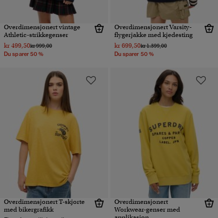
Overdimensjonert vintage
Overdimensjonert Varsity-
Athletic-strikkegenser
flygerjakke med kjedesting
kr 499,50
kr 699,50
Pris nedsatt fra
til
Pris nedsatt fra
til
kr 999,00
kr 1.399,00
Du sparer 50 %
Du sparer 50 %
Overdimensjonert T-skjorte
Overdimensjonert
med bikergrafikk
Workwear-genser med
applikasjon