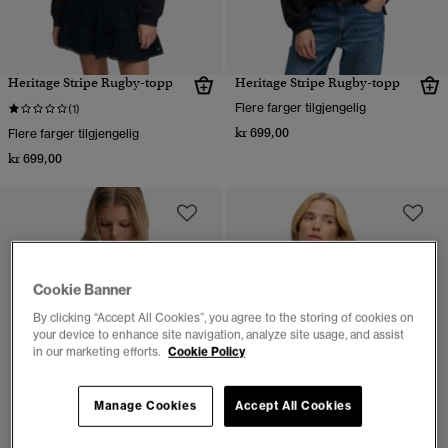
Heritage Stripe Rugby-topp
Heritage Stripe Rugby-topp
Flere farger tilgjengelig
(1)
kr 699,00
Flere farger tilgjengelig
kr 699,00
Cookie Banner
By clicking “Accept All Cookies”, you agree to the storing of cookies on
your device to enhance site navigation, analyze site usage, and assist
in our marketing efforts.
Cookie Policy
Manage Cookies
Accept All Cookies