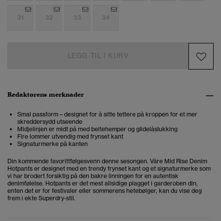
31
32
33
34
LEGG TIL I KURV
Redaktørens merknader
Smal passform – designet for å sitte tettere på kroppen for et mer
skreddersydd utseende
Midjelinjen er midt på med beltehemper og glidelåslukking
Fire lommer utvendig med frynset kant
Signaturmerke på kanten
Din kommende favorittfølgesvenn denne sesongen. Våre Mid Rise Denim
Hotpants er designet med en trendy frynset kant og et signaturmerke som
vi har brodert forsiktig på den bakre linningen for en autentisk
denimfølelse. Hotpants er det mest allsidige plagget i garderoben din,
enten det er for festivaler eller sommerens hetebølger, kan du vise deg
frem i ekte Superdry-stil.