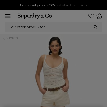
Sommersalg - op til 50% rabat -
Herre
|
Dame
0
SHORTS