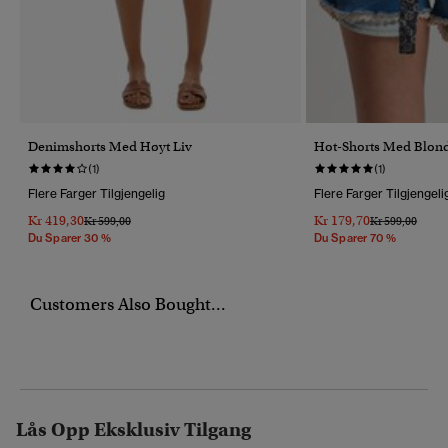
Denimshorts Med Høyt Liv
Hot-Shorts Med Blon
(1)
(1)
Flere Farger Tilgjengelig
Flere Farger Tilgjengeli
Kr 419,30
Kr 179,70
Pris Nedsatt Fra
Til
Pris Nedsatt Fr
Til
Kr 599,00
Kr 599,00
Du Sparer 30 %
Du Sparer 70 %
Customers Also Bought...
Lås Opp Eksklusiv Tilgang