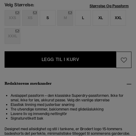
Velg Størrelse:
Størrelse Og Passform
XXS
XS
S
M
L
XL
XXL
XXXL
LEGG TIL I KURV
Redaktørens merknader
Avslappet passform – den klassiske Superdry-passformen. Ikke for
smal, ikke for løs, akkurat passe. Velg din vanlige størrelse
Elastisk linning med justerbar snøring
Tre utvendige lommer, baklommen med glidelåslukking
Lavere liv og innvendig nettingfôr
Signaturetikett bak
Designet med allsidighet og stil i tankene, er Brodert logo 15-tommers
badeshorts det perfekte, minimalistiske tillegget til sommerens garderobe.