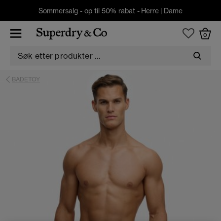
Sommersalg - op til 50% rabat -
Herre
|
Dame
0
BADETOY