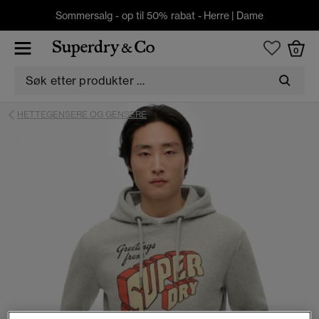
Sommersalg - op til 50% rabat -
Herre
|
Dame
0
HETTEGENSERE OG GENSERE