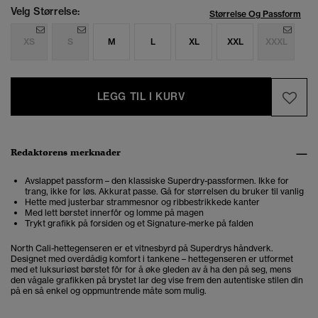
Velg Størrelse:
Størrelse Og Passform
XS
S
M
L
XL
XXL
XXXL
LEGG TIL I KURV
Redaktørens merknader
Avslappet passform – den klassiske Superdry-passformen. Ikke for
trang, ikke for løs. Akkurat passe. Gå for størrelsen du bruker til vanlig
Hette med justerbar strammesnor og ribbestrikkede kanter
Med lett børstet innerfôr og lomme på magen
Trykt grafikk på forsiden og et Signature-merke på falden
North Cali-hettegenseren er et vitnesbyrd på Superdrys håndverk.
Designet med overdådig komfort i tankene – hettegenseren er utformet
med et luksuriøst børstet fôr for å øke gleden av å ha den på seg, mens
den vågale grafikken på brystet lar deg vise frem den autentiske stilen din
på en så enkel og oppmuntrende måte som mulig.