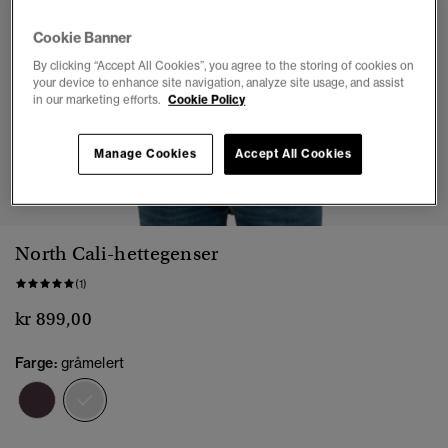
Cookie Banner
By clicking “Accept All Cookies”, you agree to the storing of cookies on
your device to enhance site navigation, analyze site usage, and assist
in our marketing efforts.
Cookie Policy
Manage Cookies
Accept All Cookies
1
2
3
4
5
6
North Cali-hettegenser
(1)
kr 899,00
Farge:
gråmelert
valgt