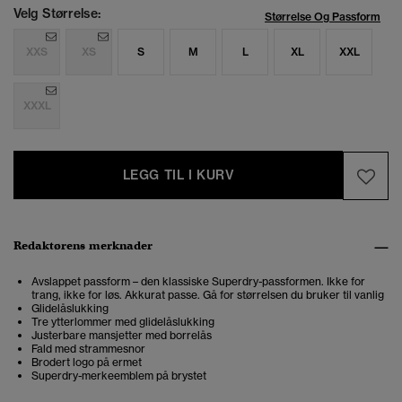
Velg Størrelse:
Størrelse Og Passform
XXS
XS
S
M
L
XL
XXL
XXXL
LEGG TIL I KURV
Redaktørens merknader
Avslappet passform – den klassiske Superdry-passformen. Ikke for
trang, ikke for løs. Akkurat passe. Gå for størrelsen du bruker til vanlig
Glidelåslukking
Tre ytterlommer med glidelåslukking
Justerbare mansjetter med borrelås
Fald med strammesnor
Brodert logo på ermet
Superdry-merkeemblem på brystet