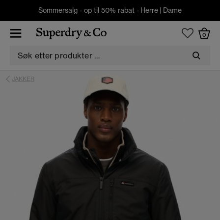
Sommersalg - op til 50% rabat -
Herre
|
Dame
0
JAKKER