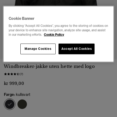
Cookie Banner
By clicking “Accept All Cookies”, you agree to the storing of cookies on
your device to enhance site navigation, analyze site usage, and assist
in our marketing efforts.
Cookie Policy
1
2
3
4
5
Manage Cookies
Accept All Cookies
Windbreaker-jakke uten hette med logo
(7)
kr 999,00
Farge:
kullsvart
valgt