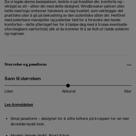
Da vi lagde denne basisjakken, tenkte vi på livsstilen din, komforte og –
viktigst av alt – stilen din med dette designet. Windbreaker-jakken uten
hette med logo omfavner håndverk av høy kvalitet, som vektlegger det
praktiske uten å gå på bekostning av den autentiske stilen din. Helfôret
med justerbare mansjetter og justerbar fald for å forandre den beste
komforten – dette ytterlaget her for å hjelpe deg med å trosse eventuelle
uforutsigbare værforhold, slik at du kommer til å se flott ut i både solskinn
og regnvær.
Størrelse og passform
Sann til størrelsen
Liten
Akkurat
Stor
Les Anmeldelser
Smal passform – designet for å sitte tettere på kroppen for en mer
skreddersydd look.
Modell:
Høyde 1m85. Bryst 94cm