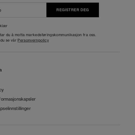
REGISTRER DEG
klær
dtar du å motta markedsføringskommunikasjon fra oss.
 du se vår
Personvernpolicy
n
cy
nformasjonskapsler
selinnstillinger