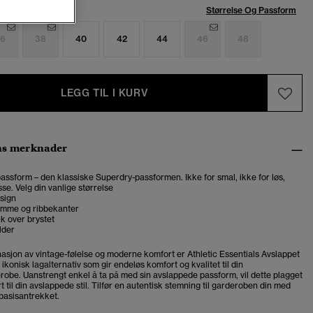
se:
Størrelse Og Passform
6
38
40
42
44
46
48
LEGG TIL I KURV
ns merknader
assform – den klassiske Superdry-passformen. Ikke for smal, ikke for løs,
se. Velg din vanlige størrelse
sign
lomme og ribbekanter
kk over brystet
lder
sjon av vintage-følelse og moderne komfort er
Athletic Essentials Avslappet
ikonisk lagalternativ som gir endeløs komfort og kvalitet til din
erobe.
Uanstrengt enkel å ta på med sin avslappede passform, vil dette plagget
rt til din avslappede stil. Tilfør en autentisk stemning til garderoben din med
 basisantrekket.