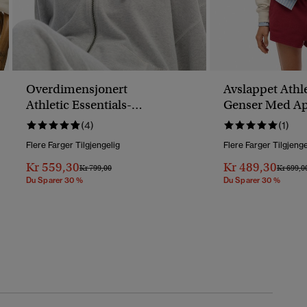
Overdimensjonert
Avslappet Athle
Athletic Essentials-
Genser Med Ap
Hettegenser Med Glidelås
(4)
(1)
Flere Farger Tilgjengelig
Flere Farger Tilgjenge
Kr 559,30
Kr 489,30
Pris Nedsatt Fra
Til
Pris Ned
Kr 799,00
Kr 699,0
Du Sparer 30 %
Du Sparer 30 %