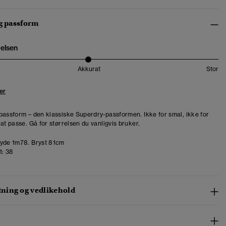
og passform
relsen
Akkurat
Stor
er
passform – den klassiske Superdry-passformen. Ikke for smal, ikke for
at passe. Gå for størrelsen du vanligvis bruker.
de 1m78. Bryst 81cm
t:
38
ing og vedlikehold