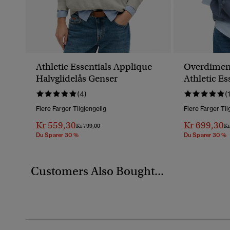
Athletic Essentials Applique
Overdimen
Halvglidelås Genser
Athletic Es
Hettegense
(4)
(
Flere Farger Tilgjengelig
Flere Farger Til
Kr 559,30
Kr 699,30
Pris Nedsatt Fra
Til
Pr
Kr 799,00
Kr
Du Sparer 30 %
Du Sparer 30 %
Customers Also Bought...