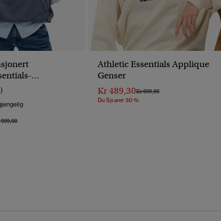
sjonert
Athletic Essentials Applique
sentials-
Genser
r Med Applikasjon
Kr 489,30
1)
Pris Nedsatt Fra
Til
Kr 699,00
Du Sparer 30 %
gjengelig
is Nedsatt Fra
Til
 999,00