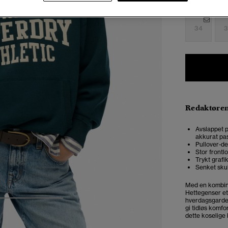
Velg Størrel
34
3
Redaktøre
Avslappet p
akkurat pas
Pullover-de
Stor front
Trykt grafi
Senket sku
Med en kombina
Hettegenser et 
hverdagsgard
4
5
6
gi tidløs komfo
dette koselige