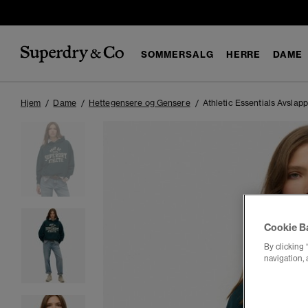
SOMMERSALG
HERRE
DAME
Hjem
Dame
Hettegensere og Gensere
Athletic Essentials Avslap
Cookie B
By clicking 
navigation, 