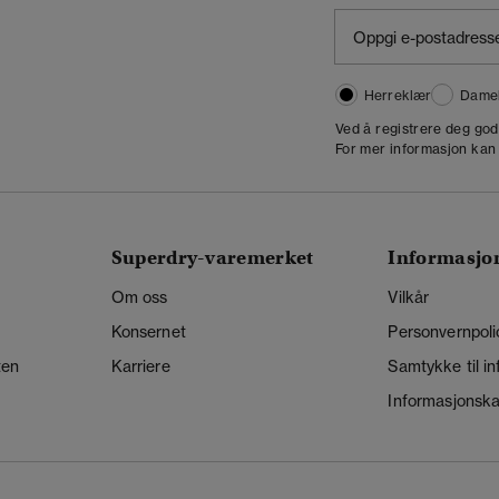
Herreklær
Dame
,
Ved å registrere deg go
For mer informasjon kan
Superdry-varemerket
Informasjo
Om oss
Vilkår
Konsernet
Personvernpoli
ten
Karriere
Samtykke til i
Informasjonskap