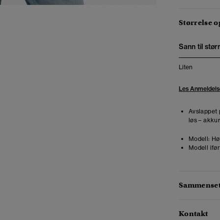
Størrelse 
Sann til stør
Liten
Les Anmeldels
Avslappet 
løs – akkur
Modell:
Høy
Modell ifør
Sammensetn
Kontakt