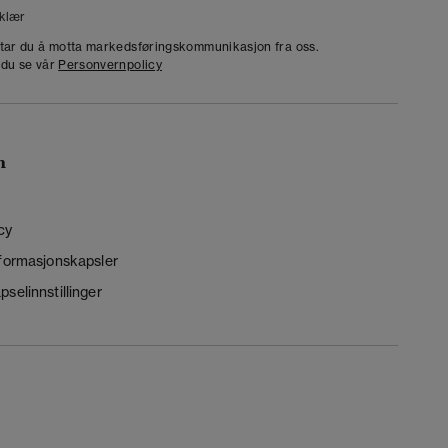
klær
dtar du å motta markedsføringskommunikasjon fra oss.
 du se vår
Personvernpolicy
n
cy
nformasjonskapsler
selinnstillinger