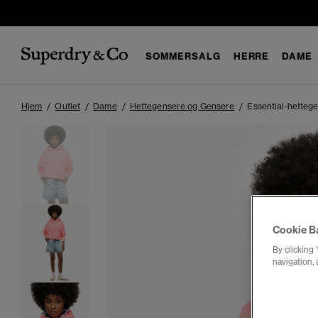
SOMMERSALG
HERRE
DAME
Hjem
Outlet
Dame
Hettegensere og Gensere
Essential-hetteg
Cookie B
By clicking 
navigation, 