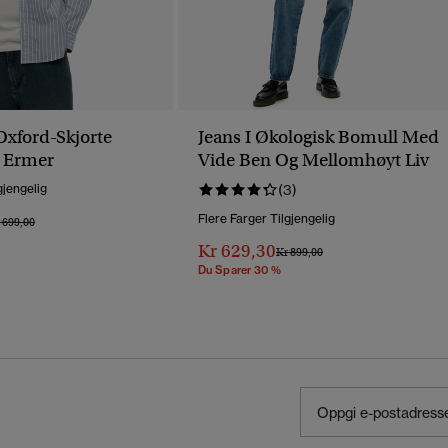
Oxford-Skjorte
Jeans I Økologisk Bomull Med
 Ermer
Vide Ben Og Mellomhøyt Liv
gjengelig
(3)
Flere Farger Tilgjengelig
is Nedsatt Fra
Til
 699,00
Kr 629,30
Pris Nedsatt Fra
Til
Kr 899,00
Du Sparer 30 %