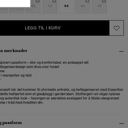
6
38
40
42
44
46
48
LEGG TIL I KURV
ns merknader
onert passform – stor og komfortabel, en avslappet stil
ettegenserdesign som dras over hodet
mme
 i mansjetter og fald
r
ensielt når det kommer til uformelle antrekk, og hettegenseren med Essential-
ette helhjertet som et gladplagg i garderoben. Stoffarget i en vågal nyanse
og autentisk look – fasongen er særdeles avslappet for å tillate ubegrenset
se i tråd med livsstilen din.
og passform