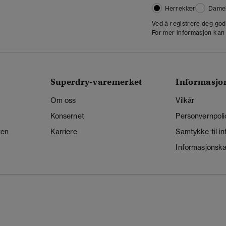
Herreklær
Dame
,
Ved å registrere deg go
For mer informasjon kan
Superdry-varemerket
Informasjo
Om oss
Vilkår
Konsernet
Personvernpoli
ten
Karriere
Samtykke til i
Informasjonskap