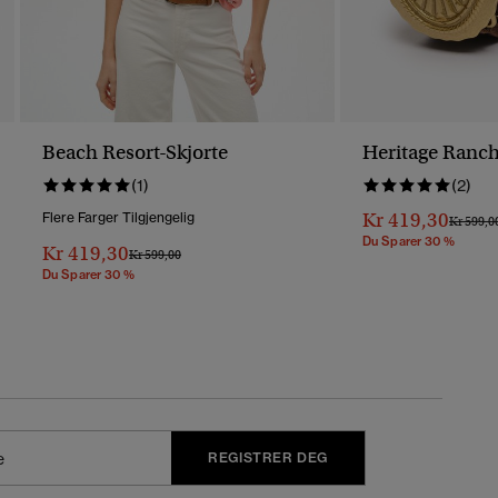
Beach Resort-Skjorte
Heritage Ranch
(1)
(2)
Kr 419,30
Flere Farger Tilgjengelig
Pris Ned
Kr 599,0
Du Sparer 30 %
Kr 419,30
Pris Nedsatt Fra
Til
Kr 599,00
Du Sparer 30 %
REGISTRER DEG