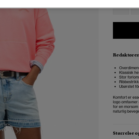
34
3
Redaktøre
Overdimensj
Klassisk h
Stor forlo
Ribbestrikk
Ubørstet fô
Komfort er ess
logo omfavner d
for en morsom 
naturlig bevegel
3
4
Størrelse 