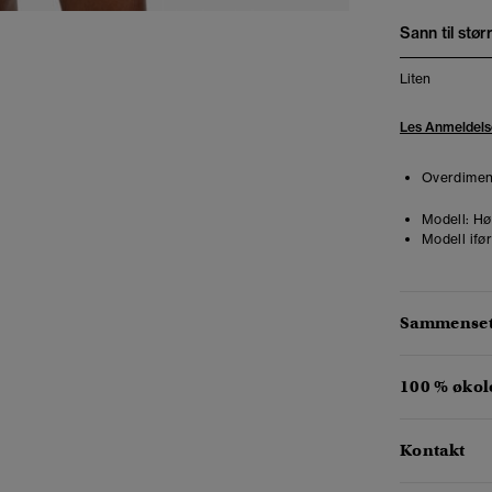
Sann til stør
Liten
Les Anmeldels
Overdimens
Modell:
Hø
Modell ifør
Sammensetn
100 % økol
Kontakt