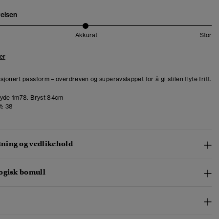
relsen
Akkurat
Stor
er
jonert passform – overdreven og superavslappet for å gi stilen flyte fritt.
yde 1m78. Bryst 84cm
t:
38
ing og vedlikehold
ogisk bomull