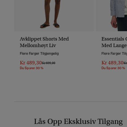
Avklippet Shorts Med
Essentials 
Mellomhøyt Liv
Med Lange
Flere Farger Tilgjengelig
Flere Farger Til
Kr 489,30
Kr 489,30
Pris Nedsatt Fra
Til
Pr
Kr 699,00
Kr
Du Sparer 30 %
Du Sparer 30 %
Lås Opp Eksklusiv Tilgang