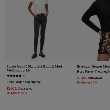
Smale Jeans I Økologisk Bomull Med
Essential-Genser Med
Mellomhøyt Liv
Flere Farger Tilgjengeli
(4)
Kr 489,30
Pris Nedsatt Fr
Til
Kr 699,00
Flere Farger Tilgjengelig
Du Sparer 30 %
Kr 629,30
Pris Nedsatt Fra
Til
Kr 899,00
Du Sparer 30 %