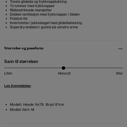
Toveis glidelås og trykknapplukking
To lommer med trykknapper
Ribbestrikkede mansjetter
Dobbel ventilasjon med trykknapper i falden
Polstret fôr
Innerlomme i jakkeslaget med glidelåslukking
Superdry-emblem i gummi på venstre erme
Størrelse og passform
Sann til størrelsen
Liten
Akkurat
Stor
Les Anmeldelser
Modell:
Høyde 1m78. Bryst 81cm
Modell iført:
M