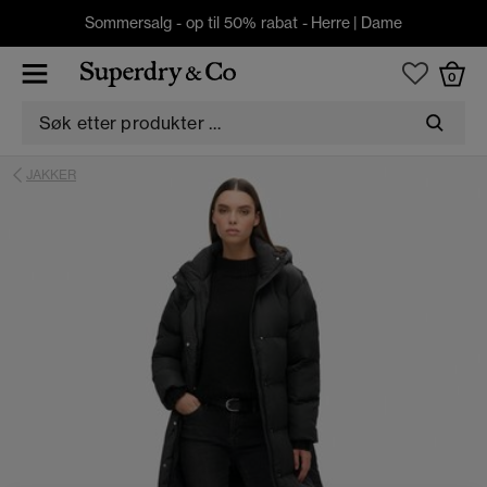
Sommersalg - op til 50% rabat -
Herre
|
Dame
0
JAKKER