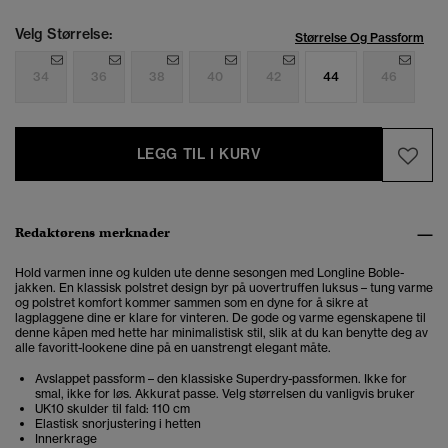
Velg Størrelse:
Størrelse Og Passform
34
36
38
40
42
44
46
LEGG TIL I KURV
Redaktørens merknader
Hold varmen inne og kulden ute denne sesongen med Longline Boble-
jakken. En klassisk polstret design byr på uovertruffen luksus – tung varme
og polstret komfort kommer sammen som en dyne for å sikre at
lagplaggene dine er klare for vinteren. De gode og varme egenskapene til
denne kåpen med hette har minimalistisk stil, slik at du kan benytte deg av
alle favoritt-lookene dine på en uanstrengt elegant måte.
Avslappet passform – den klassiske Superdry-passformen. Ikke for
smal, ikke for løs. Akkurat passe. Velg størrelsen du vanligvis bruker
UK10 skulder til fald: 110 cm
Elastisk snorjustering i hetten
Innerkrage