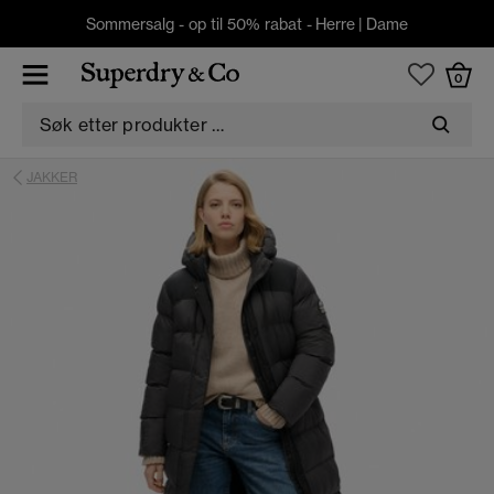
Sommersalg - op til 50% rabat -
Herre
|
Dame
0
JAKKER