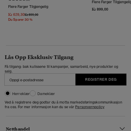
Flere Farger Tilgjengeli
Flere Farger Tilgjengelig
Kr 899,00
Kr 629,30
Pris Nedsatt Fra
Til
Kr 899,00
Du Sparer 30 %
Lås Opp Eksklusiv Tilgang
Få tilgang: bak kulissene til kampanjer, samarbeid, nye produkter og
salg.
REGISTRER DEG
Herreklær
Dameklær
Ved å registrere deg godtar du å motta markedsføringskommunikasjon
fra oss. For mer informasjon kan du se vår
Personvernpolicy
Netthandel