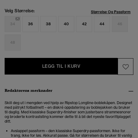
Velg Størrelse:
Størrelse Og Passform
34
36
38
40
42
44
46
48
LEGG TIL I KURV
Redaktørens merknader
Skill deg ut i mengden ved hjelp av Ripstop Longline-boblekåpen. Designet
med påtrykt fotballnett – en diskré oppdatering av boblejakken du bruker
til daglig. Med klassiske Superdry-finisher som justerbare strammesnorer
og broderte kontraststing kommer dette til å bli det nyeste favorittplagget
ditt.
Avslappet passform – den klassiske Superdry-passformen. Ikke for
trang, ikke for løs. Akkurat passe. Gå for størrelsen du bruker til vanlig