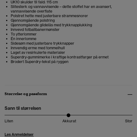
UK10 skulder til fald: 115 cm
Slitesterk og vannavvisende – dette stoffet har en avansert,
vannavvisende overflate
Polstret hette med justerbare strammesnorer
Gjennomgående polstring
Gjennomgående glidelås med trykknapplukking
Innvevd fotballbanermønster
To ytterlommer
Én innerlomme
Sidesøm med justerbare trykknapper
Innvendig erme med tommelhull
Laget av resirkulerte materialer
Superdry-gummimerke i kraftige kontrastfarger på ermet
Brodert Superdry-tekst på ryggen
Størrelse og passform
Sann til størrelsen
Liten
Akkurat
Stor
Les Anmeldelser