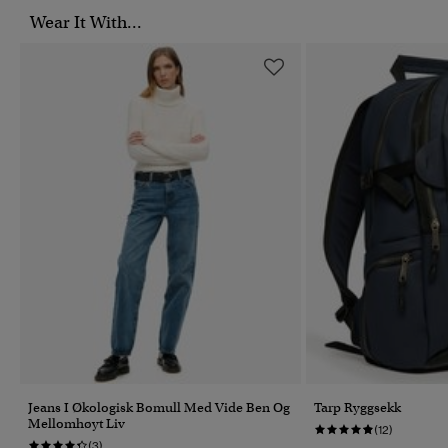
Wear It With...
Jeans I Økologisk Bomull Med Vide Ben Og
Tarp Ryggsekk
Mellomhøyt Liv
(12)
(3)