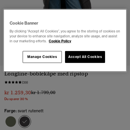
Cookie Banner
By clicking “Accept All Cookies”, you agree to the storing of cookies on
your device to enhance site navigation, analyze site usage, and assist
in our marketing efforts.
Cookie Policy
1
2
3
4
5
6
7
8
Manage Cookies
Accept All Cookies
Longline-boblekåpe med ripstop
(39)
Pris nedsatt fra
til
kr 1.259,30
kr 1.799,00
Du sparer 30 %
Farge:
svart rutenett
valgt