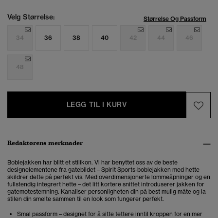
Velg Størrelse:
Størrelse Og Passform
34
36
38
40
42
44
46
48
LEGG TIL I KURV
Redaktørens merknader
Boblejakken har blitt et stilikon. Vi har benyttet oss av de beste
designelementene fra gatebildet – Spirit Sports-boblejakken med hette
skildrer dette på perfekt vis. Med overdimensjonerte lommeåpninger og en
fullstendig integrert hette – det litt kortere snittet introduserer jakken for
gatemotestemning. Kanaliser personligheten din på best mulig måte og la
stilen din smelte sammen til en look som fungerer perfekt.
Smal passform – designet for å sitte tettere inntil kroppen for en mer