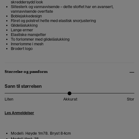
skreddersydd look
Slitesterk og vannavvisende – dette stoffet har en avansert,
vannavvisende overflate
Boblejakkedesign
Fôret og polstret hette med elastisk snorjustering
Glidelåslukking
Lange ermer
Elastiske mansjetter
To forlommer med glidelåslukking
Innerlomme i mesh
Brodert logo
Størrelse og passform
Sann til størrelsen
Liten
Akkurat
Stor
Les Anmeldelser
Modell:
Høyde 1m78. Bryst 84cm
Modell iført:
38