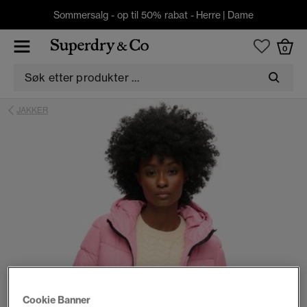
Sommersalg - op til 50% rabat -
Herre
|
Dame
0
JAKKER
Cookie Banner