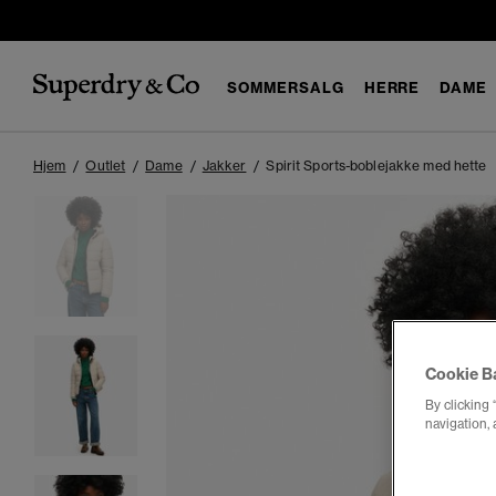
SOMMERSALG
HERRE
DAME
Hjem
Outlet
Dame
Jakker
Spirit Sports-boblejakke med hette
Cookie B
By clicking 
navigation, 