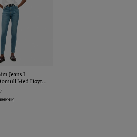
im Jeans I
 Bomull Med Høyt
1)
gjengelig