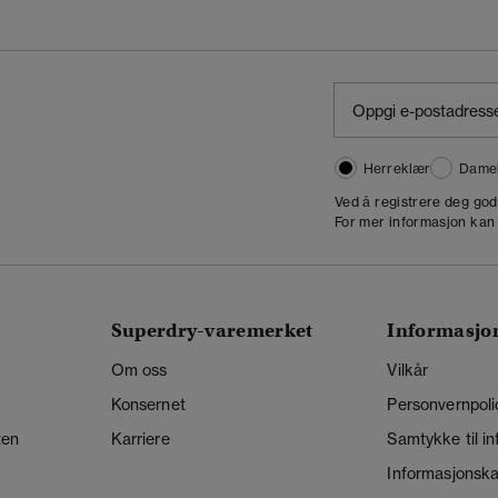
Herreklær
Dame
,
Ved å registrere deg go
For mer informasjon kan
Superdry-varemerket
Informasjo
Om oss
Vilkår
Konsernet
Personvernpoli
ten
Karriere
Samtykke til i
Informasjonskap