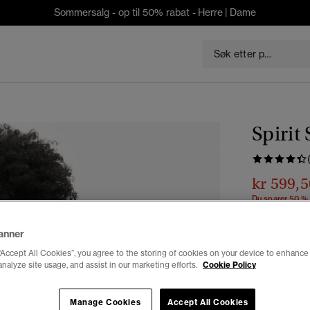
Sommersalg - op til 50% rabat -
Herre
|
Dame
Spirit
kr 599,5
Du sparer 50 %
Farge:
pelik
anner
valg
“Accept All Cookies”, you agree to the storing of cookies on your device to enhance 
analyze site usage, and assist in our marketing efforts.
Cookie Policy
Velg Størrel
Manage Cookies
Accept All Cookies