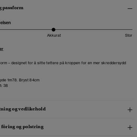
og passform
relsen
Akkurat
Stor
er
orm – designet for å sitte tettere på kroppen for en mer skreddersydd
yde 1m78. Bryst 84cm
t:
38
ing og vedlikehold
 fôring og polstring