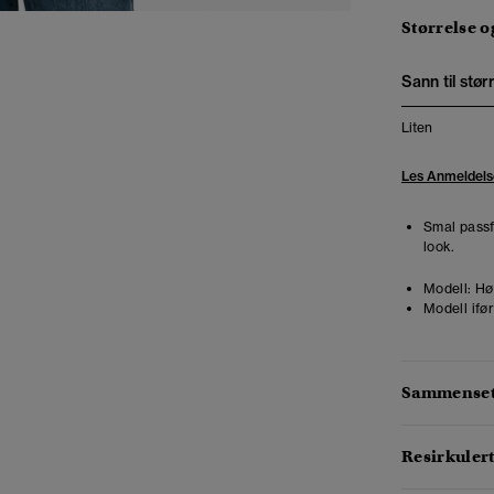
Størrelse 
Sann til stør
Liten
Les Anmeldels
Smal passf
look.
Modell:
Hø
Modell ifør
Sammensetn
Resirkulert