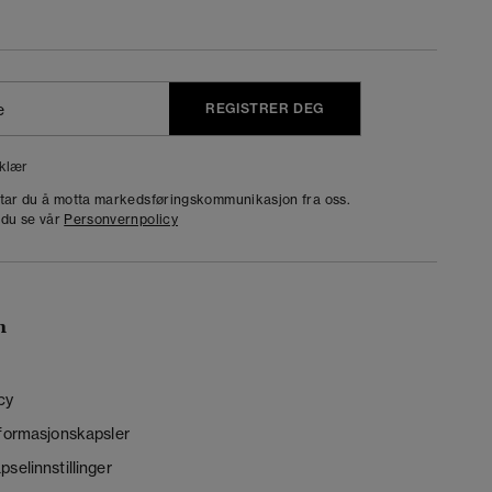
REGISTRER DEG
klær
dtar du å motta markedsføringskommunikasjon fra oss.
 du se vår
Personvernpolicy
n
cy
nformasjonskapsler
selinnstillinger