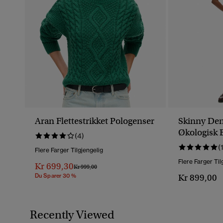
Aran Flettestrikket Pologenser
Skinny Den
Økologisk
(4)
Liv
(
Flere Farger Tilgjengelig
Flere Farger Til
Kr 699,30
Pris Nedsatt Fra
Til
Kr 999,00
Du Sparer 30 %
Kr 899,00
Recently Viewed