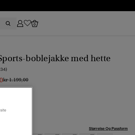
0
 Sports-boblejakke med hette
(34)
0
Pris nedsatt fra
til
kr 1.199,00
an
t
site
se:
Størrelse Og Passform