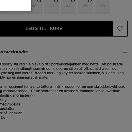
6
38
40
42
44
46
48
LEGG TIL I KURV
ns merknader
t sporty stil ved hjelp av Spirit Sports-boblejakken med hette. Det polstrede
 en ikonisk silhuett som gir den moderne stilen et løft, samtidig som det
skytte deg mot været. Brodert merking knytter looken sammen, slik at du kan
ktig på en minimalistisk måte.
rm – designet for å sitte tettere inntil kroppen for en mer skreddersydd look
og vannavvisende – Dette stoffet har en avansert, vannavvisende overflate
lastisk snorjustering
king
med glidelås
ansjetter
 på innsiden
rke