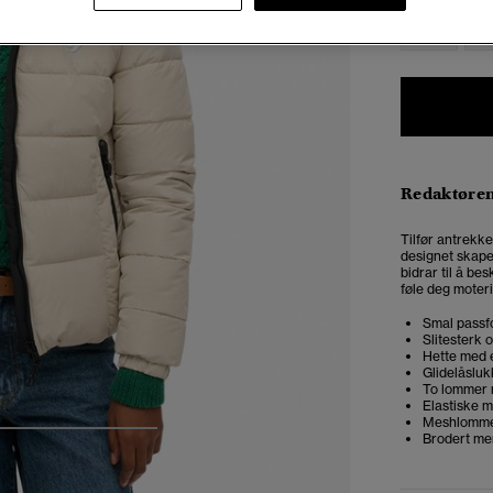
34
3
Redaktøre
Tilfør antrekke
designet skaper
bidrar til å be
føle deg moteri
Smal passfo
Slitesterk 
Hette med e
Glidelåsluk
To lommer 
Elastiske m
Meshlommer
Brodert me
4
5
6
7