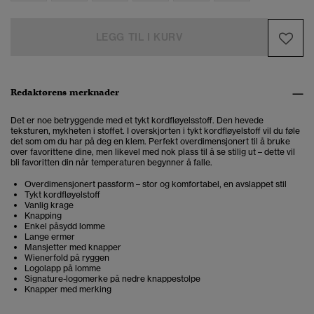
LEGG TIL I KURV
Redaktørens merknader
Det er noe betryggende med et tykt kordfløyelsstoff. Den hevede
teksturen, mykheten i stoffet. I overskjorten i tykt kordfløyelstoff vil du føle
det som om du har på deg en klem. Perfekt overdimensjonert til å bruke
over favorittene dine, men likevel med nok plass til å se stilig ut – dette vil
bli favoritten din når temperaturen begynner å falle.
Overdimensjonert passform – stor og komfortabel, en avslappet stil
Tykt kordfløyelstoff
Vanlig krage
Knapping
Enkel påsydd lomme
Lange ermer
Mansjetter med knapper
Wienerfold på ryggen
Logolapp på lomme
Signature-logomerke på nedre knappestolpe
Knapper med merking