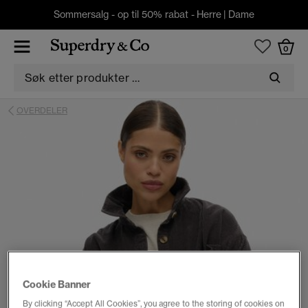
Sommersalg - op til 50% rabat -
Herre
|
Dame
0
OVERDELER
Cookie Banner
By clicking “Accept All Cookies”, you agree to the storing of cookies on