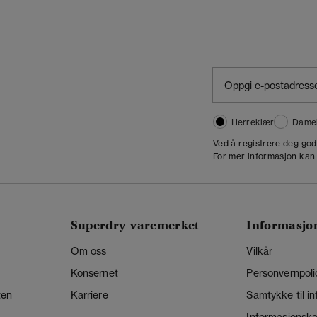
Herreklær
Dame
,
Ved å registrere deg go
For mer informasjon kan
Superdry-varemerket
Informasjo
Om oss
Vilkår
Konsernet
Personvernpoli
ten
Karriere
Samtykke til i
Informasjonskap