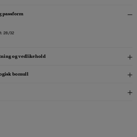
og passform
t:
28/32
ing og vedlikehold
ogisk bomull