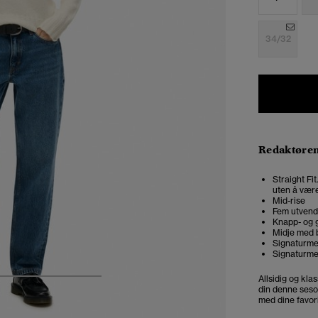
34/32
Redaktøre
Straight Fi
uten å være
Mid-rise
Fem utvend
Knapp- og g
Midje med 
Signaturm
Signaturme
Allsidig og kla
4
5
6
7
din denne seso
med dine favor