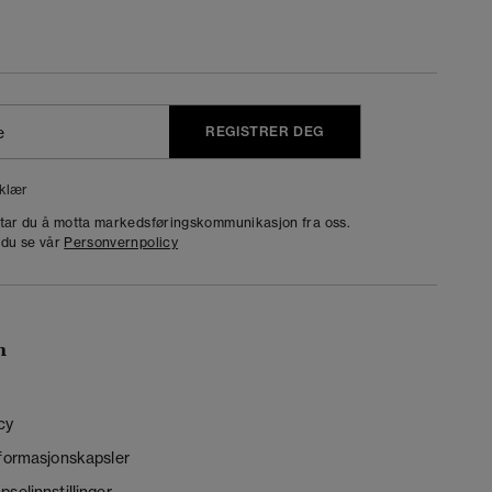
REGISTRER DEG
klær
dtar du å motta markedsføringskommunikasjon fra oss.
 du se vår
Personvernpolicy
n
cy
nformasjonskapsler
selinnstillinger