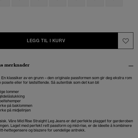
LEGG TIL I KURV
ns merknader
t. En klassiker av en grunn – den originale passformen som gir deg ekstra rom
 posete eller for løstsittende. Så autentisk som det kan bli
ige lommer
lidelåslukking
beltehemper
erke på baklommen
rke på midjelinjen
ssisk. Våre Mid Rise Straight Leg Jeans er det perfekte plagget for garderoben
ngen. Laget med perfekt rett passform og mid-rise, er de ideelle å kombinere
itt-hettegensere og blazere for uendelige antrekk.