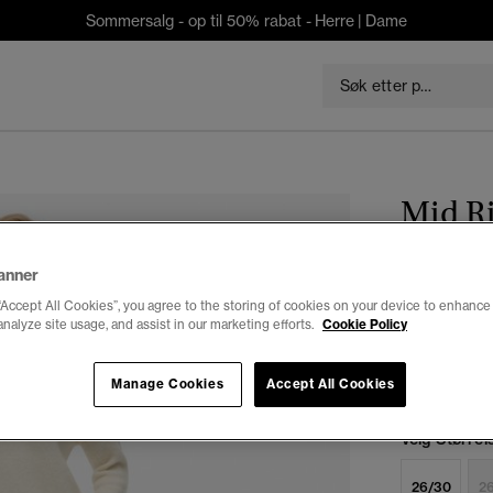
Sommersalg - op til 50% rabat -
Herre
|
Dame
Mid Ri
kr 699,3
anner
Du sparer 30 %
“Accept All Cookies”, you agree to the storing of cookies on your device to enhance 
analyze site usage, and assist in our marketing efforts.
Cookie Policy
Farge:
kilder
Manage Cookies
Accept All Cookies
Velg Størrel
26/30
2