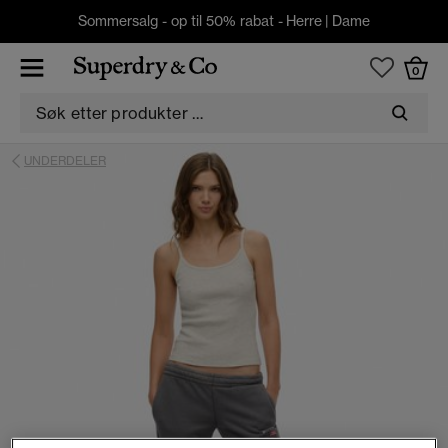
Sommersalg - op til 50% rabat -
Herre
|
Dame
0
UNDERDELER