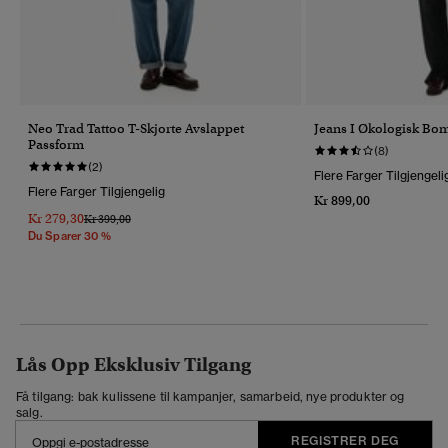
Neo Trad Tattoo T-Skjorte Avslappet
Jeans I Økologisk Bo
Passform
(8)
(2)
Flere Farger Tilgjengeli
Flere Farger Tilgjengelig
Kr 899,00
Kr 279,30
Pris Nedsatt Fra
Til
Kr 399,00
Du Sparer 30 %
Lås Opp Eksklusiv Tilgang
Få tilgang: bak kulissene til kampanjer, samarbeid, nye produkter og
salg.
REGISTRER DEG