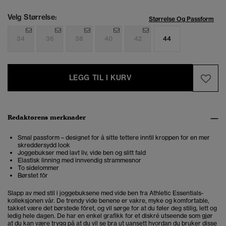
Velg Størrelse:
Størrelse Og Passform
34
36
38
40
42
44
LEGG TIL I KURV
Redaktørens merknader
Smal passform – designet for å sitte tettere inntil kroppen for en mer
skreddersydd look
Joggebukser med lavt liv, vide ben og slitt fald
Elastisk linning med innvendig strammesnor
To sidelommer
Børstet fôr
Slapp av med stil i joggebuksene med vide ben fra Athletic Essentials-
kolleksjonen vår. De trendy vide benene er vakre, myke og komfortable,
takket være det børstede fôret, og vil sørge for at du føler deg stilig, lett og
ledig hele dagen. De har en enkel grafikk for et diskré utseende som gjør
at du kan være trygg på at du vil se bra ut uansett hvordan du bruker disse