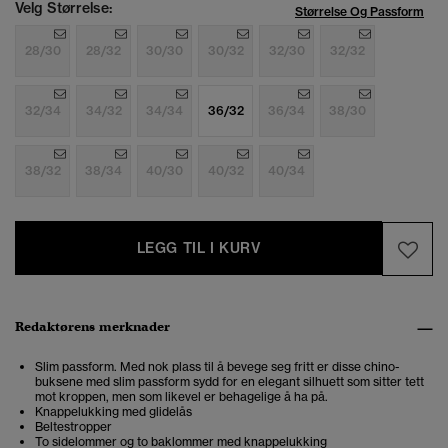
Velg Størrelse:
Størrelse Og Passform
28/30
28/32
30/30
30/32
32/30
32/32
32/34
34/32
34/34
36/32
36/34
38/30
38/32
38/34
40/30
40/32
40/34
LEGG TIL I KURV
Redaktørens merknader
Slim passform. Med nok plass til å bevege seg fritt er disse chino-
buksene med slim passform sydd for en elegant silhuett som sitter tett
mot kroppen, men som likevel er behagelige å ha på.
Knappelukking med glidelås
Beltestropper
To sidelommer og to baklommer med knappelukking