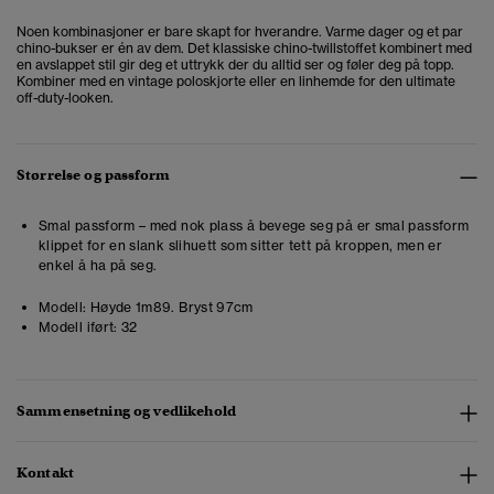
Noen kombinasjoner er bare skapt for hverandre. Varme dager og et par
chino-bukser er én av dem. Det klassiske chino-twillstoffet kombinert med
en avslappet stil gir deg et uttrykk der du alltid ser og føler deg på topp.
Kombiner med en vintage poloskjorte eller en linhemde for den ultimate
off-duty-looken.
Størrelse og passform
Smal passform – med nok plass å bevege seg på er smal passform
klippet for en slank slihuett som sitter tett på kroppen, men er
enkel å ha på seg.
Modell:
Høyde 1m89. Bryst 97cm
Modell iført:
32
Sammensetning og vedlikehold
Kontakt