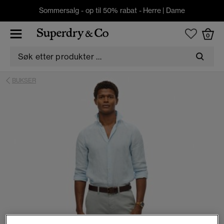
Sommersalg - op til 50% rabat -
Herre
|
Dame
0
BUKSER