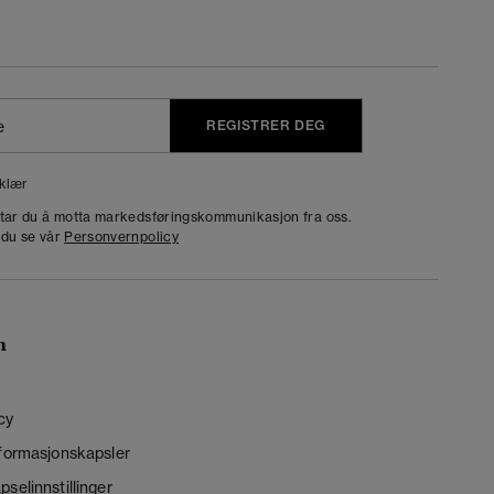
REGISTRER DEG
klær
dtar du å motta markedsføringskommunikasjon fra oss.
 du se vår
Personvernpolicy
n
cy
nformasjonskapsler
selinnstillinger