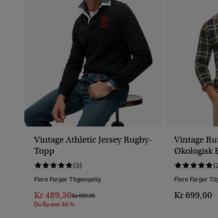
Vintage Athletic Jersey Rugby-
Vintage Rut
Topp
Økologisk 
(3)
(
Flere Farger Tilgjengelig
Flere Farger Til
Kr 489,30
Kr 699,00
Pris Nedsatt Fra
Til
Kr 699,00
Du Sparer 30 %