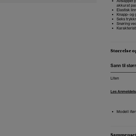
Avslappet p
akkurat pas
Elastisk li
Knapp- og g
Seks tryk
Snøring ve
Karakteris
Størrelse 
Sann til stør
Liten
Les Anmeldels
Modell ifør
Sammensetn