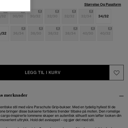
se:
Størrelse Og Passform
/32
30/30
30/32
32/30
32/32
32/34
34/32
6/32
36/34
38/30
38/32
38/34
40/30
40/32
LEGG TIL I KURV
ns merknader
ntiske stil med våre Parachute Grip-bukser. Med en tydelig hyllest til de
ene bringer disse buksene fortidens trender tilbake på moten. Den romslige
cargo-inspirerte lommene skaper en autentisk silhuett som løfter looken din
overlent uttrykk. Hold det avslappet – og gjør det med stil.