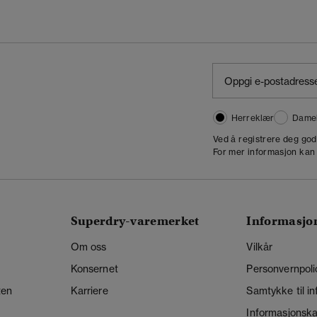
Herreklær
Dame
,
Ved å registrere deg go
For mer informasjon kan
Superdry-varemerket
Informasjo
Om oss
Vilkår
Konsernet
Personvernpoli
ten
Karriere
Samtykke til i
Informasjonskap