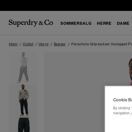
SOMMERSALG
HERRE
DAME
Hjem
Outlet
Herre
Bukser
Parachute Grip-bukser Avslappet P
Cookie B
By clicking 
navigation, 