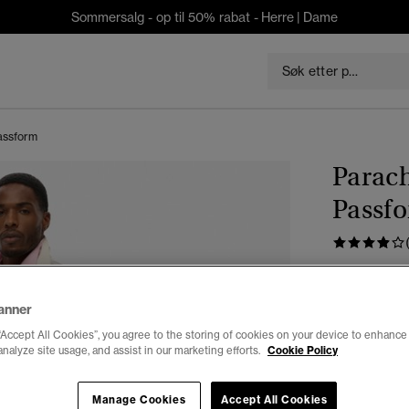
Sommersalg - op til 50% rabat -
Herre
|
Dame
assform
Parach
Passf
kr 629,3
Du sparer 30 %
anner
Farge:
midna
“Accept All Cookies”, you agree to the storing of cookies on your device to enhance 
analyze site usage, and assist in our marketing efforts.
Cookie Policy
valg
Manage Cookies
Accept All Cookies