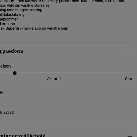
assform – den klassiske Superdry-passformen. Ikke for smal, ikke for løs,
se. Velg din vanlige størrelse
nning med bungee-snøring
lidelåslukning
knaplommer
d ermene
tisk Superdry-merkelapp på venstre bein
og passform
relsen
Akkurat
Stor
er
t:
32/32
ing og vedlikehold