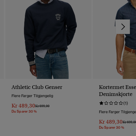
Athletic Club Genser
Kortermet Esse
Denimskjorte
Flere Farger Tilgjengelig
(1)
Kr 489,30
Pris Nedsatt Fra
Til
Kr 699,00
Du Sparer 30 %
Flere Farger Tilgjenge
Kr 489,30
Pris Ned
Kr 699,0
Du Sparer 30 %