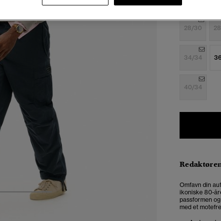
Velg Størrel
28/30
28
34/34
3
40/34
Redaktøre
Omfavn din aute
ikoniske 80-år
3
4
5
passformen og 
med et motefrem