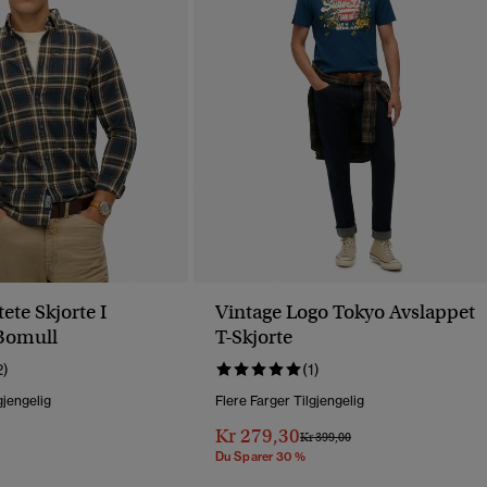
ete Skjorte I
Vintage Logo Tokyo Avslappet
Bomull
T-Skjorte
2)
(1)
gjengelig
Flere Farger Tilgjengelig
Kr 279,30
Pris Nedsatt Fra
Til
Kr 399,00
Du Sparer 30 %