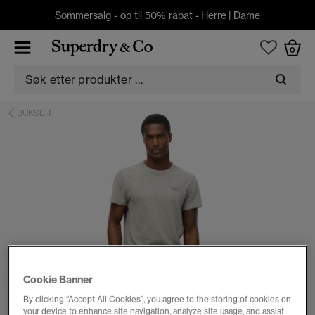
Sommersalg - op til 50% rabat -
Herre
|
Dame
0
BUKSER
Cookie Banner
By clicking “Accept All Cookies”, you agree to the storing of cookies on
your device to enhance site navigation, analyze site usage, and assist