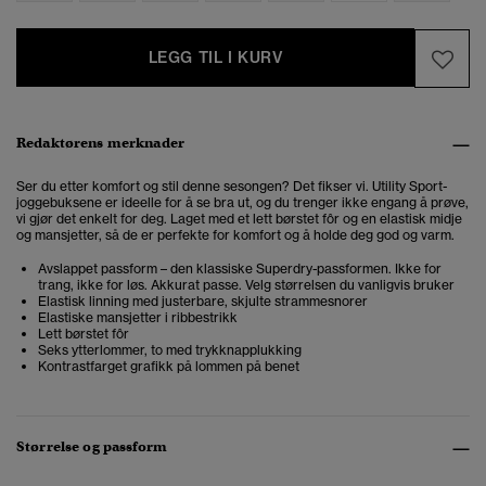
LEGG TIL I KURV
Redaktørens merknader
Ser du etter komfort og stil denne sesongen? Det fikser vi. Utility Sport-
joggebuksene er ideelle for å se bra ut, og du trenger ikke engang å prøve,
vi gjør det enkelt for deg. Laget med et lett børstet fôr og en elastisk midje
og mansjetter, så de er perfekte for komfort og å holde deg god og varm.
Avslappet passform – den klassiske Superdry-passformen. Ikke for
trang, ikke for løs. Akkurat passe. Velg størrelsen du vanligvis bruker
Elastisk linning med justerbare, skjulte strammesnorer
Elastiske mansjetter i ribbestrikk
Lett børstet fôr
Seks ytterlommer, to med trykknapplukking
Kontrastfarget grafikk på lommen på benet
Størrelse og passform