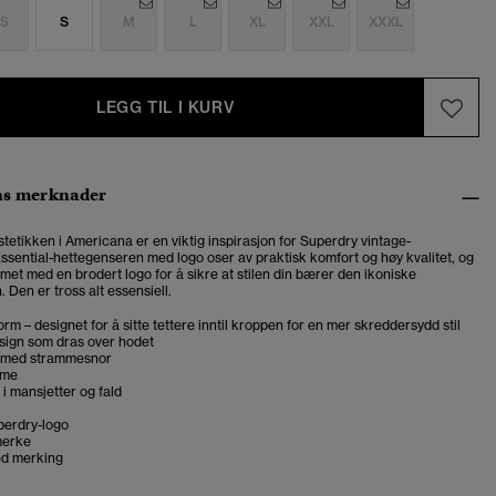
S
S
M
L
XL
XXL
XXXL
LEGG TIL I KURV
ns merknader
tetikken i Americana er en viktig inspirasjon for Superdry vintage-
Essential-hettegenseren med logo oser av praktisk komfort og høy kvalitet, og
rmet med en brodert logo for å sikre at stilen din bærer den ikoniske
. Den er tross alt essensiell.
rm – designet for å sitte tettere inntil kroppen for en mer skreddersydd stil
sign som dras over hodet
e med strammesnor
mme
 i mansjetter og fald
perdry-logo
merke
ed merking