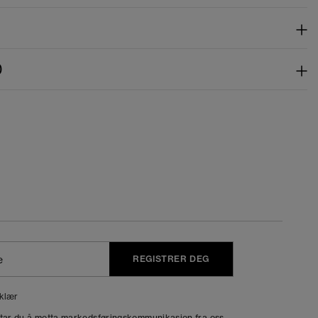
)
REGISTRER DEG
klær
dtar du å motta markedsføringskommunikasjon fra oss.