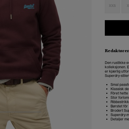
XXS
X
Redaktøre
Den rustikke es
kolleksjonen. 
er kjærlig utfo
Superdry-stilen
Smal passfo
Klassisk de
Fôret hett
Stor forlo
Ribbestrikk
Børstet fôr
Brodert Su
Superdry-
4
5
6
7
Detaljer m