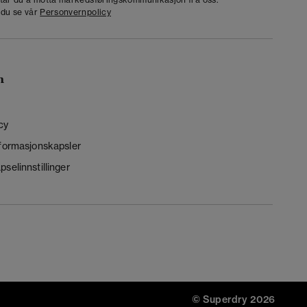
 du se vår
Personvernpolicy
n
cy
nformasjonskapsler
selinnstillinger
© Superdry 2026