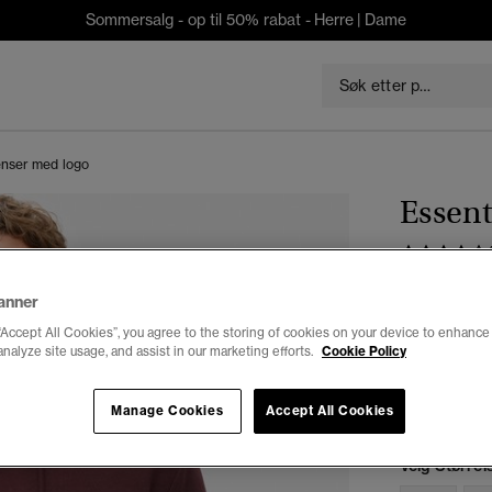
Sommersalg - op til 50% rabat -
Herre
|
Dame
enser med logo
Essent
kr 399,5
anner
Du sparer 50 %
“Accept All Cookies”, you agree to the storing of cookies on your device to enhance 
analyze site usage, and assist in our marketing efforts.
Cookie Policy
Farge:
dyp b
Manage Cookies
Accept All Cookies
Velg Størrel