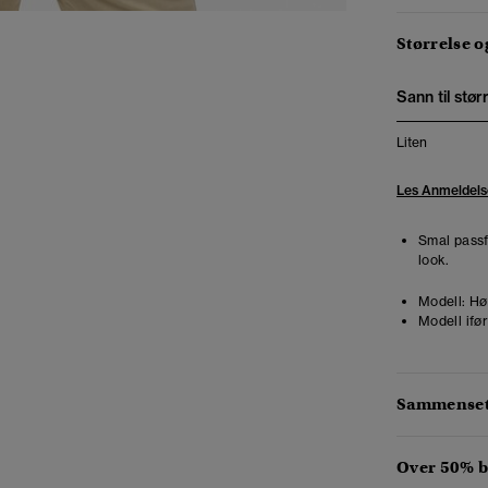
Størrelse 
Sann til stør
Liten
Les Anmeldels
Smal passf
look.
Modell:
Høy
Modell ifør
Sammensetn
Over 50% b