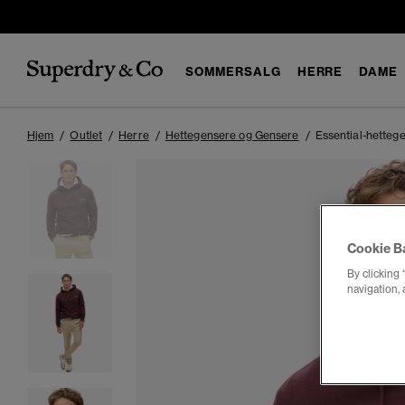
SOMMERSALG
HERRE
DAME
Hjem
Outlet
Herre
Hettegensere og Gensere
Essential-hetteg
Cookie B
By clicking 
navigation, 