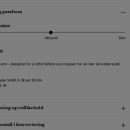
og passform
relsen
Akkurat
Stor
er
orm – designet for å sitte tettere på kroppen for en mer skreddersydd
de 1m86.5. Bryst 39.5in
t:
M
ing og vedlikehold
omull i konvertering