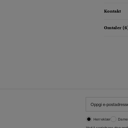
Kontakt
Omtaler (6
Herreklær
Dame
,
Ved å registrere deg go