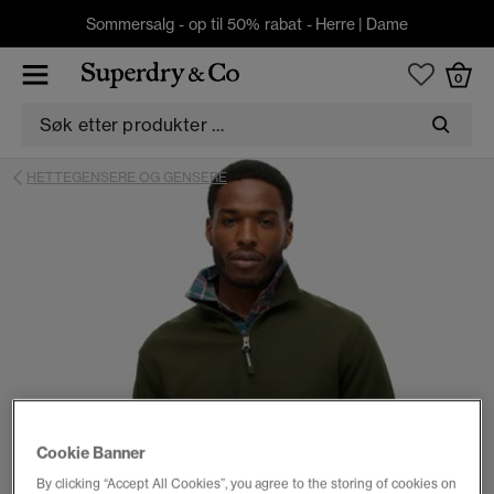
Sommersalg - op til 50% rabat -
Herre
|
Dame
0
HETTEGENSERE OG GENSERE
Cookie Banner
By clicking “Accept All Cookies”, you agree to the storing of cookies on