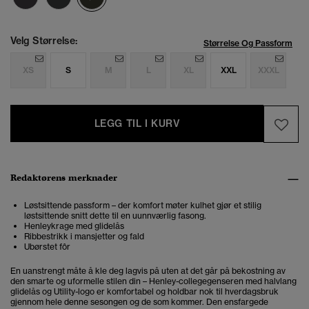
Velg Størrelse:
Størrelse Og Passform
XS
S
M
L
XL
XXL
XXXL
LEGG TIL I KURV
Redaktørens merknader
Løstsittende passform – der komfort møter kulhet gjør et stilig
løstsittende snitt dette til en uunnværlig fasong.
Henleykrage med glidelås
Ribbestrikk i mansjetter og fald
Ubørstet fôr
En uanstrengt måte å kle deg lagvis på uten at det går på bekostning av
den smarte og uformelle stilen din – Henley-collegegenseren med halvlang
glidelås og Utility-logo er komfortabel og holdbar nok til hverdagsbruk
gjennom hele denne sesongen og de som kommer. Den ensfargede