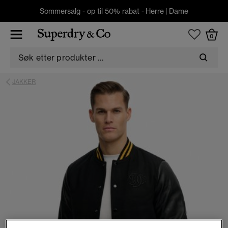
Sommersalg - op til 50% rabat -
Herre
|
Dame
0
JAKKER