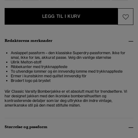
LEGG TIL I KURV
Redaktørens merknader
Avslappet passform – den klassiske Superdry-passformen. Ikke for
smal, ikke for løs, akkurat passe. Velg din vanlige størrelse
Ullrik Melton-stoff
Ribbekanter med trykknappfeste
To utvendige lommer og én innvendig lomme med trykknappfeste
Ermer i kunstskinn med quiltet innvendig fôr
Brodert logo på brystet
Vår Classic Varsity Bomberjakke er et absolutt must for trendsettere. Vi
har designet jakken med den ikoniske bombersilhuetten og
kontrasterende detaljer som lar deg uttrykke din indre vintage,
amerikanske stil på den mest stilfulle måten.
Størrelse og passform