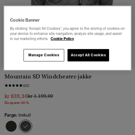
Cookie Banner
By clicking “Accept All Cookies”, you agree to the storing of cookies on
your device to enhance site navigation, analyze site usage, and assist
in our marketing efforts.
Cookie Policy
1
2
3
4
5
6
7
Manage Cookies
Accept All Cookies
Mountain SD Windcheater-jakke
(22)
Pris nedsatt fra
til
kr 839,30
kr 1.199,00
Du sparer 30 %
Farge:
trekull
valgt