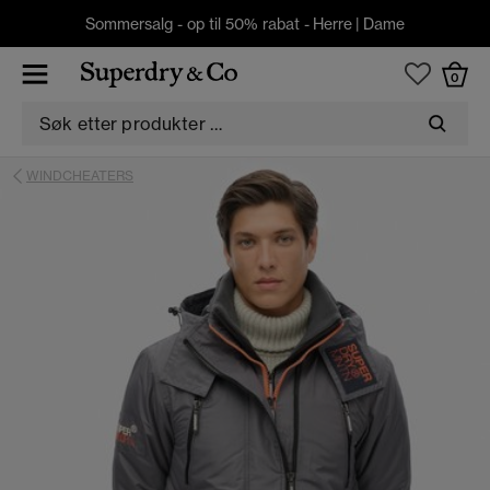
Sommersalg - op til 50% rabat -
Herre
|
Dame
0
WINDCHEATERS