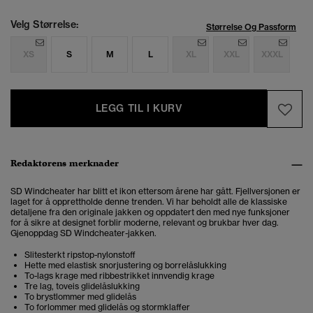
Velg Størrelse:
Størrelse Og Passform
XS
S
M
L
XL
XXL
XXXL
LEGG TIL I KURV
Redaktørens merknader
SD Windcheater har blitt et ikon ettersom årene har gått. Fjellversjonen er
laget for å opprettholde denne trenden. Vi har beholdt alle de klassiske
detaljene fra den originale jakken og oppdatert den med nye funksjoner
for å sikre at designet forblir moderne, relevant og brukbar hver dag.
Gjenoppdag SD Windcheater-jakken.
Slitesterkt ripstop-nylonstoff
Hette med elastisk snorjustering og borrelåslukking
To-lags krage med ribbestrikket innvendig krage
Tre lag, toveis glidelåslukking
To brystlommer med glidelås
To forlommer med glidelås og stormklaffer