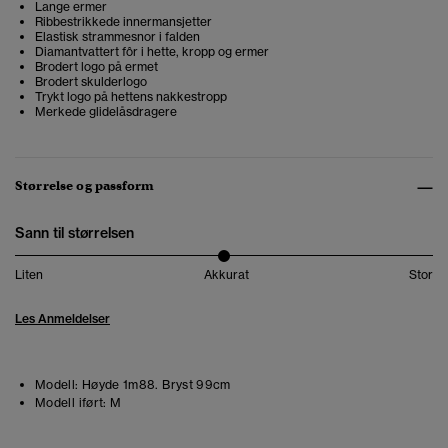
Lange ermer
Ribbestrikkede innermansjetter
Elastisk strammesnor i falden
Diamantvattert fôr i hette, kropp og ermer
Brodert logo på ermet
Brodert skulderlogo
Trykt logo på hettens nakkestropp
Merkede glidelåsdragere
Størrelse og passform
Sann til størrelsen
Liten
Akkurat
Stor
Les Anmeldelser
Modell:
Høyde 1m88. Bryst 99cm
Modell iført:
M