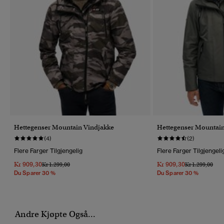
Hettegenser Mountain Vindjakke
Hettegenser Mountain
(4)
(2)
Flere Farger Tilgjengelig
Flere Farger Tilgjengeli
Kr 909,30
Kr 909,30
Pris Nedsatt Fra
Til
Pris Nedsatt Fr
Til
Kr 1.299,00
Kr 1.299,00
Du Sparer 30 %
Du Sparer 30 %
Andre Kjøpte Også...