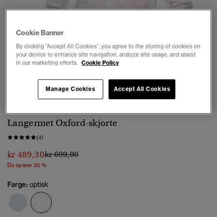
Cookie Banner
By clicking “Accept All Cookies”, you agree to the storing of cookies on
your device to enhance site navigation, analyze site usage, and assist
in our marketing efforts.
Cookie Policy
1
2
3
4
5
Manage Cookies
Accept All Cookies
Langermet Oxford-skjorte
(4)
Pris nedsatt fra
til
kr 489,30
kr 699,00
Du sparer 30 %
Farge:
optisk
valgt