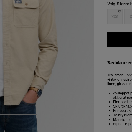
Velg Størrel
XXS
X
Redaktøre
Trailsman-kordf
vintage-inspire
linne, gir den r
Avslappet p
akkurat pas
Finribbet k
Skjult kna
Knappelukn
To brystlo
4
5
6
Mansjetter
Signatur-pa