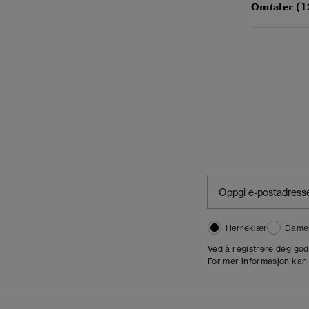
Omtaler (1
Herreklær
Dame
,
Ved å registrere deg go
For mer informasjon kan