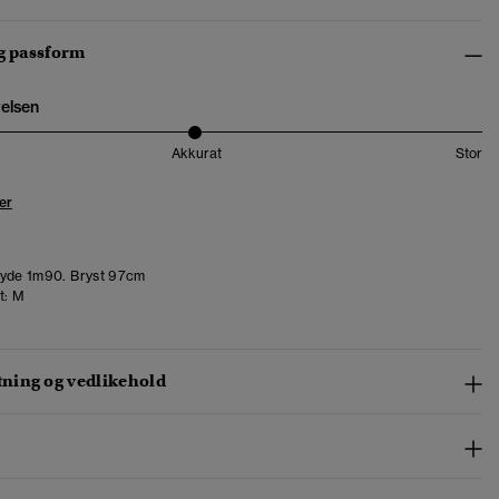
og passform
relsen
Akkurat
Stor
er
yde 1m90. Bryst 97cm
t:
M
ing og vedlikehold