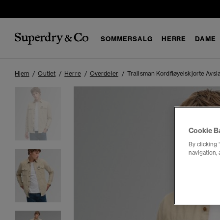
SOMMERSALG
HERRE
DAME
Hjem
Outlet
Herre
Overdeler
Trailsman Kordfløyelskjorte Avs
Cookie B
By clicking 
navigation, 