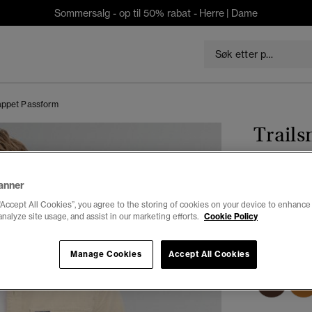
Sommersalg - op til 50% rabat -
Herre
|
Dame
lappet Passform
Trails
Passf
anner
“Accept All Cookies”, you agree to the storing of cookies on your device to enhance 
kr 489,3
analyze site usage, and assist in our marketing efforts.
Cookie Policy
Du sparer 30 %
Farge:
stein
Manage Cookies
Accept All Cookies