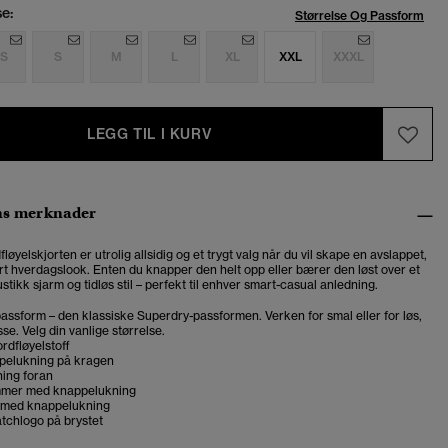
se:
Størrelse Og Passform
S
S
M
L
XL
XXL
XXXL
LEGG TIL I KURV
ns merknader
løyelskjorten er utrolig allsidig og et trygt valg når du vil skape en avslappet,
rt hverdagslook. Enten du knapper den helt opp eller bærer den løst over et
ustikk sjarm og tidløs stil – perfekt til enhver smart-casual anledning.
assform – den klassiske Superdry-passformen. Verken for smal eller for løs,
se. Velg din vanlige størrelse.
ordfløyelstoff
ppelukning på kragen
ing foran
mmer med knappelukning
 med knappelukning
tchlogo på brystet