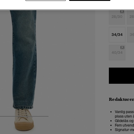
Velg Størrel
28/30
28
34/34
3
40/34
Redaktøre
Vanlig pass
plass uten å
5
6
7
8
Glidelås og
Fem utvend
Signatur-me