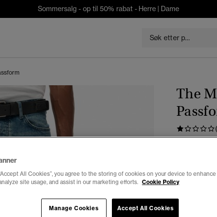
Sommersalg - op til 50% rabat -
Herre
|
Dame
assform
The Me
Passf
kr 979,3
Du sparer 30 %
anner
“Accept All Cookies”, you agree to the storing of cookies on your device to enhance 
Farge:
midde
analyze site usage, and assist in our marketing efforts.
Cookie Policy
valg
Manage Cookies
Accept All Cookies