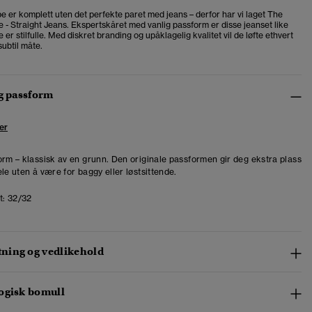
e er komplett uten det perfekte paret med jeans – derfor har vi laget The
 - Straight Jeans. Ekspertskåret med vanlig passform er disse jeanset like
e er stilfulle. Med diskret branding og upåklagelig kvalitet vil de løfte ethvert
ubtil måte.
og passform
er
orm – klassisk av en grunn. Den originale passformen gir deg ekstra plass
le uten å være for baggy eller løstsittende.
t:
32/32
ing og vedlikehold
ogisk bomull