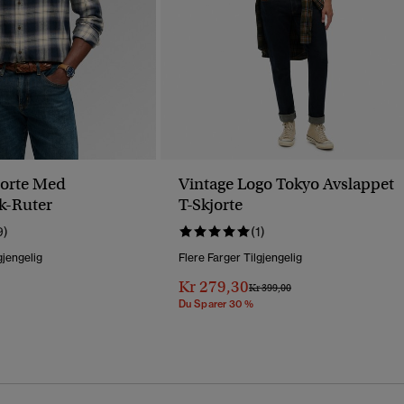
jorte Med
Vintage Logo Tokyo Avslappet
k-Ruter
T-Skjorte
9)
(1)
gjengelig
Flere Farger Tilgjengelig
Kr 279,30
Pris Nedsatt Fra
Til
Kr 399,00
Du Sparer 30 %