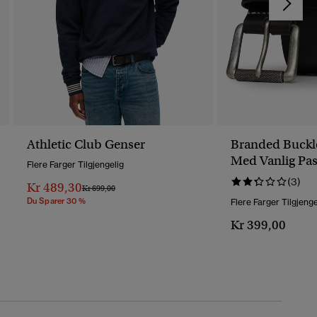
Athletic Club Genser
Branded Buckl
Med Vanlig Pa
Flere Farger Tilgjengelig
(3)
Kr 489,30
Pris Nedsatt Fra
Til
Kr 699,00
Du Sparer 30 %
Flere Farger Tilgjenge
Kr 399,00