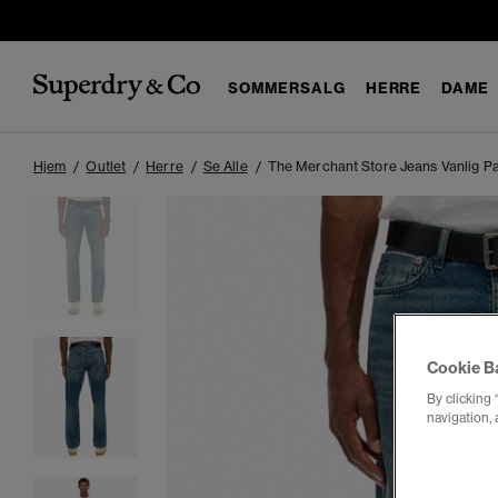
SOMMERSALG
HERRE
DAME
Hjem
Outlet
Herre
Se Alle
The Merchant Store Jeans Vanlig P
Cookie B
By clicking 
navigation, 