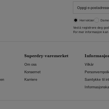
Herreklær
Dame
,
Ved å registrere deg go
For mer informasjon kan
Superdry-varemerket
Informasjo
Om oss
Vilkår
Konsernet
Personvernpoli
ten
Karriere
Samtykke til i
Informasjonskap