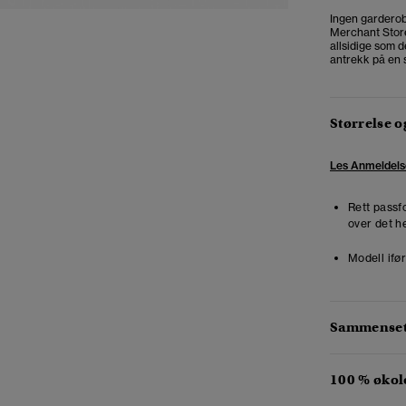
Ingen garderob
Merchant Store
allsidige som d
antrekk på en s
Størrelse 
Les Anmeldels
Rett passf
over det he
Modell ifør
Sammensetn
100 % økol