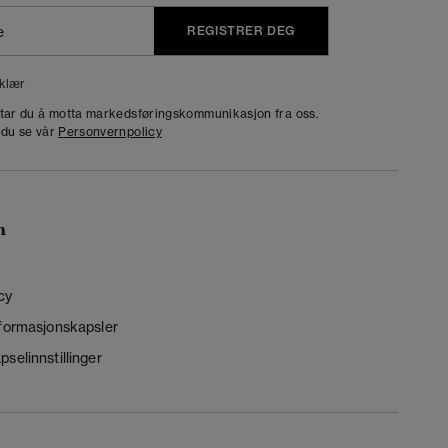
REGISTRER DEG
klær
dtar du å motta markedsføringskommunikasjon fra oss.
 du se vår
Personvernpolicy
n
cy
nformasjonskapsler
selinnstillinger