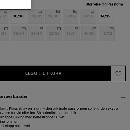
se:
Størrelse Og Passform
/32
30/30
30/32
32/30
32/32
32/34
34/32
6/32
36/34
38/30
38/32
38/34
40/30
40/32
LEGG TIL I KURV
ns merknader
form. Klassisk av en grunn – den originale passformen som gir deg ekstra
 være for vid eller løs. Så autentisk som det blir.
 knappelukking med beltestropper i livet
ige lommer
rkelapp bak i livet