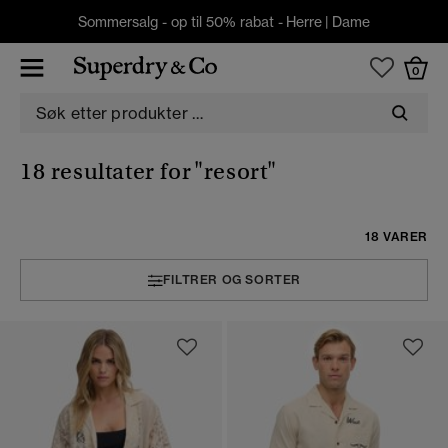
Sommersalg - op til 50% rabat -
Herre
|
Dame
0
18 resultater for
"resort"
18 VARER
FILTRER OG SORTER