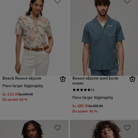
Beach Resort-skjorte
Resort-skjorte med korte
ermer
Flere farger tilgjengelig
(1)
kr 419,30
Pris nedsatt fra
til
kr 599,00
Flere farger tilgjengelig
Du sparer 30 %
kr 489,30
Pris nedsatt fra
til
kr 699,00
Du sparer 30 %