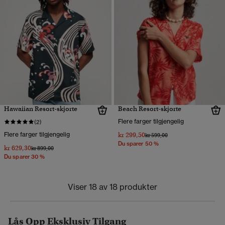
Hawaiian Resort-skjorte
Beach Resort-skjorte
Flere farger tilgjengelig
(2)
Flere farger tilgjengelig
kr 299,50
Pris nedsatt fra
til
kr 599,00
Du sparer 50 %
kr 629,30
Pris nedsatt fra
til
kr 899,00
Du sparer 30 %
Viser 18 av 18 produkter
Lås Opp Eksklusiv Tilgang