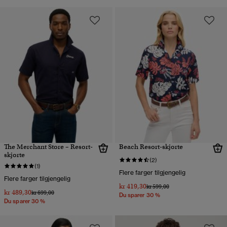
The Merchant Store – Resort-
Beach Resort-skjorte
skjorte
(2)
(1)
Flere farger tilgjengelig
Flere farger tilgjengelig
kr 419,30
Pris nedsatt fra
til
kr 599,00
kr 489,30
Pris nedsatt fra
til
kr 699,00
Du sparer 30 %
Du sparer 30 %