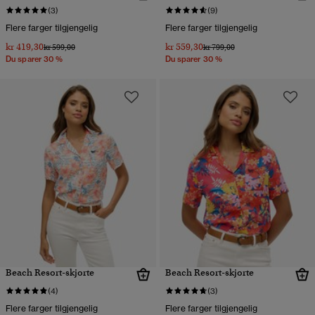
(3)
(9)
Flere farger tilgjengelig
Flere farger tilgjengelig
kr 419,30
kr 559,30
Pris nedsatt fra
til
Pris nedsatt fra
til
kr 599,00
kr 799,00
Du sparer 30 %
Du sparer 30 %
Beach Resort-skjorte
Beach Resort-skjorte
(4)
(3)
Flere farger tilgjengelig
Flere farger tilgjengelig