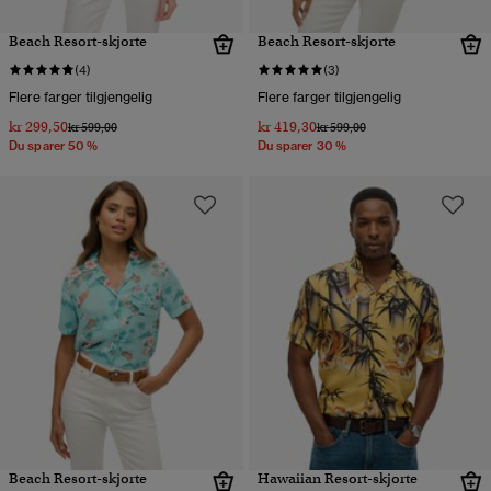
Beach Resort-skjorte
Beach Resort-skjorte
(4)
(3)
Flere farger tilgjengelig
Flere farger tilgjengelig
kr 299,50
kr 419,30
Pris nedsatt fra
til
Pris nedsatt fra
til
kr 599,00
kr 599,00
Du sparer 50 %
Du sparer 30 %
Beach Resort-skjorte
Hawaiian Resort-skjorte