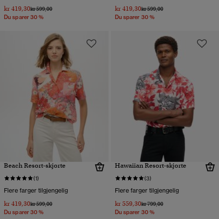
kr 419,30
kr 419,30
Pris nedsatt fra
til
Pris nedsatt fra
til
kr 599,00
kr 599,00
Du sparer 30 %
Du sparer 30 %
Beach Resort-skjorte
Hawaiian Resort-skjorte
(1)
(3)
Flere farger tilgjengelig
Flere farger tilgjengelig
kr 419,30
kr 559,30
Pris nedsatt fra
til
Pris nedsatt fra
til
kr 599,00
kr 799,00
Du sparer 30 %
Du sparer 30 %