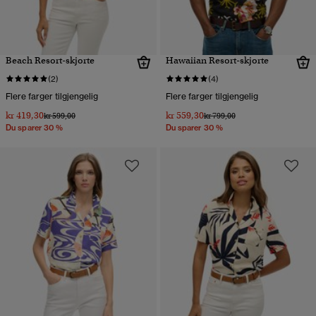
Beach Resort-skjorte
Hawaiian Resort-skjorte
(2)
(4)
Flere farger tilgjengelig
Flere farger tilgjengelig
kr 419,30
kr 559,30
Pris nedsatt fra
til
Pris nedsatt fra
til
kr 599,00
kr 799,00
Du sparer 30 %
Du sparer 30 %