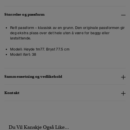
Størrelse og passform
Rett passform – klassisk av en grunn. Den originale passformen gir
deg ekstra plass over det hele uten å være for baggy eller
løstsittende.
Modell:
Høyde 1m77. Bryst 77.5 cm
Modell iført:
38
Sammensetning og vedlikehold
Kontakt
Du Vil Kanskje Også Like...