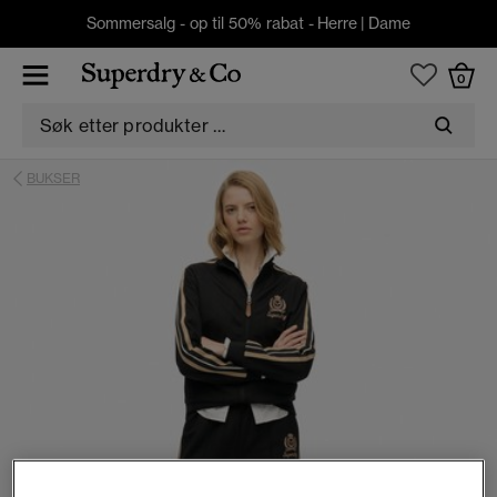
Sommersalg - op til 50% rabat -
Herre
|
Dame
0
BUKSER