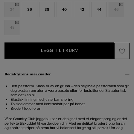
34
36
38
40
42
44
46
48
LEGG TIL I KURV
Redaktørens merknader
Rett passform. Klassisk av en grunn – den originale passformen som gir
deg ekstra rom uten å være posete eller for løstsittende. Så autentisk
som det kan bli.
Elastisk linning med justerbar snøring
To sidelommer med kontraststriper på benet
Brodert logo foran
Våre Country Club joggebukser er designet med et elegant preg og er det
perfekte tilskuddet til garderoben din. Med en delikat brodert logo foran
og kontraststriper på bena har vi balansert farge og stil perfekt for deg.