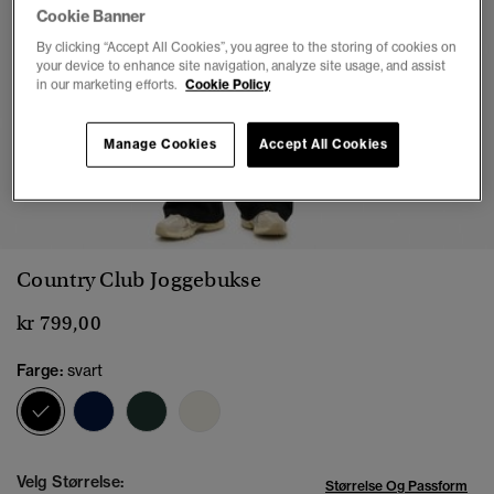
Cookie Banner
By clicking “Accept All Cookies”, you agree to the storing of cookies on
your device to enhance site navigation, analyze site usage, and assist
in our marketing efforts.
Cookie Policy
Manage Cookies
Accept All Cookies
1
2
3
4
5
6
7
Country Club Joggebukse
kr 799,00
Farge:
svart
valgt
Velg Størrelse:
Størrelse Og Passform