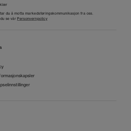
klær
dtar du å motta markedsføringskommunikasjon fra oss.
 du se vår
Personvernpolicy
n
cy
nformasjonskapsler
selinnstillinger