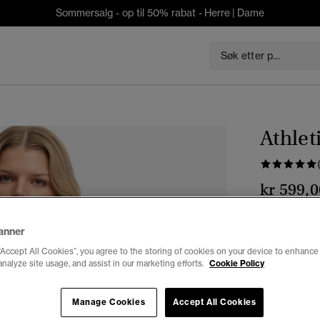
Sommersalg - op til 50% rabat -
Herre
|
Dame
Athlet
kr 599,0
Farge:
marin
anner
valg
“Accept All Cookies”, you agree to the storing of cookies on your device to enhance 
analyze site usage, and assist in our marketing efforts.
Cookie Policy
Velg Størrel
Manage Cookies
Accept All Cookies