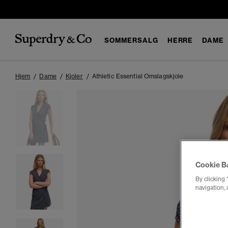
SOMMERSALG
HERRE
DAME
Hjem
Dame
Kjoler
Athletic Essential Omslagskjole
Cookie B
By clicking 
navigation, 