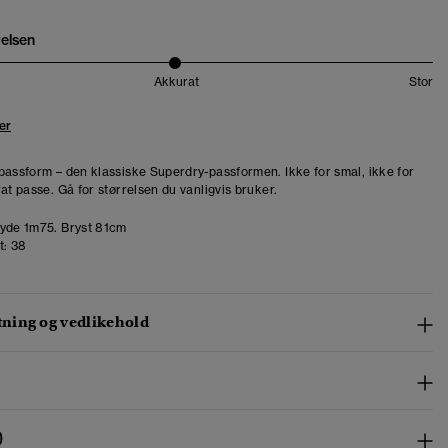
relsen
Akkurat
Stor
er
passform – den klassiske Superdry-passformen. Ikke for smal, ikke for
at passe. Gå for størrelsen du vanligvis bruker.
de 1m75. Bryst 81cm
t:
38
ing og vedlikehold
)