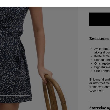
34
3
Redaktøre
Avslappet p
akkurat pas
Korte ermer
Blondekant 
Omslagsdes
Signaturme
UK8 Lengd
Et iøynefallend
er utformet me
fremhever enhve
sesongen.
4
5
6
Størrelse 