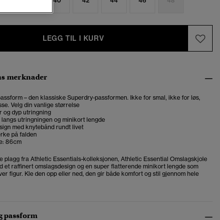
6
38
40
42
44
46
48
LEGG TIL I KURV
ns merknader
assform – den klassiske Superdry-passformen. Ikke for smal, ikke for løs,
se. Velg din vanlige størrelse
 og dyp utringning
langs utringningen og minikort lengde
ign med knytebånd rundt livet
rke på falden
e: 86cm
e plagg fra Athletic Essentials-kolleksjonen, Athletic Essential Omslagskjole
d et raffinert omslagsdesign og en super flatterende minikort lengde som
r figur. Kle den opp eller ned, den gir både komfort og stil gjennom hele
og passform