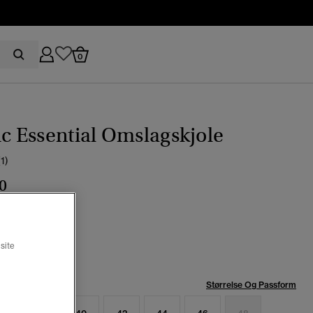
0
ic Essential Omslagskjole
(1)
0
eblå vimsete
t
site
se:
Størrelse Og Passform