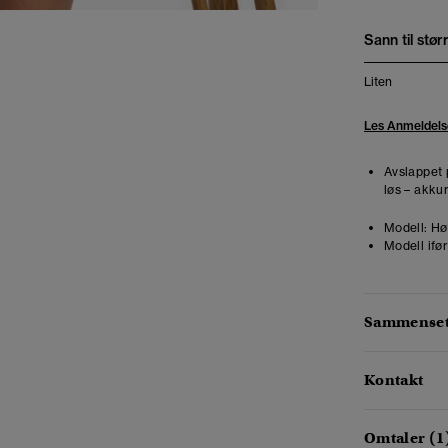
Sann til stør
Liten
Les Anmeldels
Avslappet 
løs – akkur
Modell:
Høy
Modell ifør
Sammensetn
Kontakt
Omtaler (1