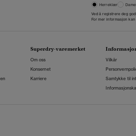
Herreklær
Dame
,
Ved å registrere deg go
For mer informasjon kan
Superdry-varemerket
Informasjo
Om oss
Vilkår
Konsernet
Personvernpoli
ten
Karriere
Samtykke til i
Informasjonskap