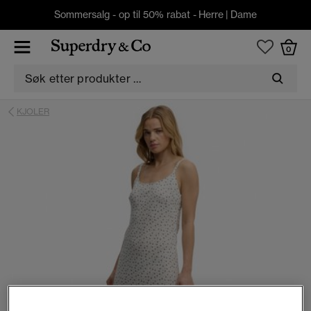
Sommersalg - op til 50% rabat -
Herre
|
Dame
0
KJOLER