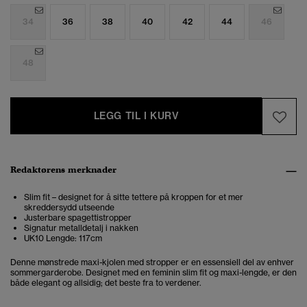
34
36
38
40
42
44
46
48
LEGG TIL I KURV
Redaktørens merknader
Slim fit – designet for å sitte tettere på kroppen for et mer
skreddersydd utseende
Justerbare spagettistropper
Signatur metalldetalj i nakken
UK10 Lengde: 117cm
Denne mønstrede maxi-kjolen med stropper er en essensiell del av enhver
sommergarderobe. Designet med en feminin slim fit og maxi-lengde, er den
både elegant og allsidig; det beste fra to verdener.