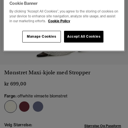
Cookie Banner
By clicking “Accept All Cookies”, you agree to the storing of cookies on
your device to enhance site navigation, analyze site usage, and assist
in our marketing efforts.
Cookie Policy
Manage Cookies
Accept All Cookies
1
2
3
4
5
6
7
8
Mønstret Maxi-kjole med Stropper
kr 699,00
Farge:
offwhite vimsete blomstret
valgt
Velg Størrelse:
Størrelse Og Passform