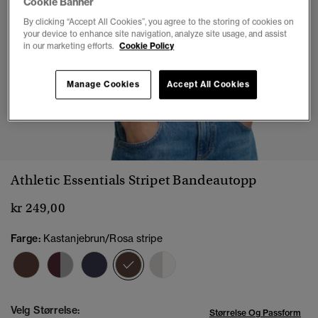
Cookie Banner
By clicking “Accept All Cookies”, you agree to the storing of cookies on
your device to enhance site navigation, analyze site usage, and assist
in our marketing efforts.
Cookie Policy
Manage Cookies
Accept All Cookies
1
2
3
4
5
Athletic Essentials Stripet Bandeautopp
kr 249,00
Farge:
Kastanjebrun/Rosa stripe
valgt
Velg Størrelse:
Størrelse Og Passform