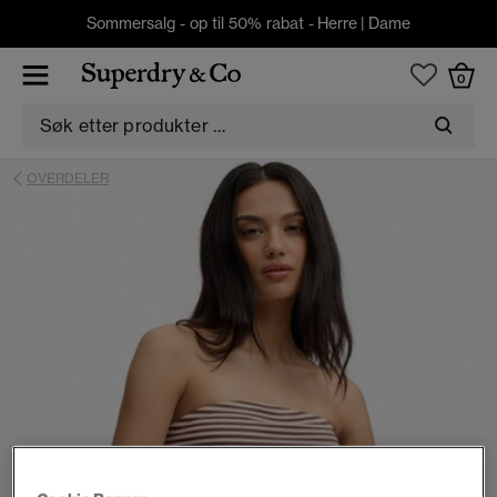
Sommersalg - op til 50% rabat -
Herre
|
Dame
0
OVERDELER