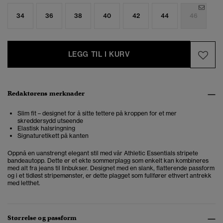
34
36
38
40
42
44
46
LEGG TIL I KURV
Redaktørens merknader
Slim fit – designet for å sitte tettere på kroppen for et mer
skreddersydd utseende
Elastisk halsringning
Signaturetikett på kanten
Oppnå en uanstrengt elegant stil med vår Athletic Essentials stripete
bandeautopp. Dette er et ekte sommerplagg som enkelt kan kombineres
med alt fra jeans til linbukser. Designet med en slank, flatterende passform
og i et tidløst stripemønster, er dette plagget som fullfører ethvert antrekk
med letthet.
Størrelse og passform