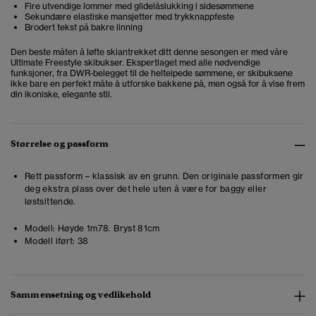
Fire utvendige lommer med glidelåslukking i sidesømmene
Sekundære elastiske mansjetter med trykknappfeste
Brodert tekst på bakre linning
Den beste måten å løfte skiantrekket ditt denne sesongen er med våre
Ultimate Freestyle skibukser. Ekspertlaget med alle nødvendige
funksjoner, fra DWR-belegget til de helteipede sømmene, er skibuksene
ikke bare en perfekt måte å utforske bakkene på, men også for å vise frem
din ikoniske, elegante stil.
Størrelse og passform
Rett passform – klassisk av en grunn. Den originale passformen gir
deg ekstra plass over det hele uten å være for baggy eller
løstsittende.
Modell:
Høyde 1m78. Bryst 81cm
Modell iført:
38
Sammensetning og vedlikehold