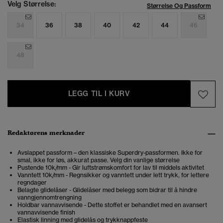
Velg Størrelse:
Størrelse Og Passform
34
36
38
40
42
44
46
48
LEGG TIL I KURV
Redaktørens merknader
Avslappet passform – den klassiske Superdry-passformen. Ikke for
smal, ikke for løs, akkurat passe. Velg din vanlige størrelse
Pustende 10k/mm - Gir luftstrømskomfort for lav til middels aktivitet
Vanntett 10k/mm - Regnsikker og vanntett under lett trykk, for lettere
regndager
Belagte glidelåser - Glidelåser med belegg som bidrar til å hindre
vanngjennomtrengning
Holdbar vannavvisende - Dette stoffet er behandlet med en avansert
vannavvisende finish
Elastisk linning med glidelås og trykknappfeste