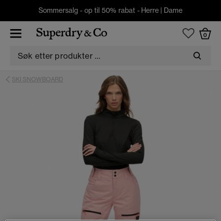
Sommersalg - op til 50% rabat -
Herre
|
Dame
0
SKI SNOWBOARD