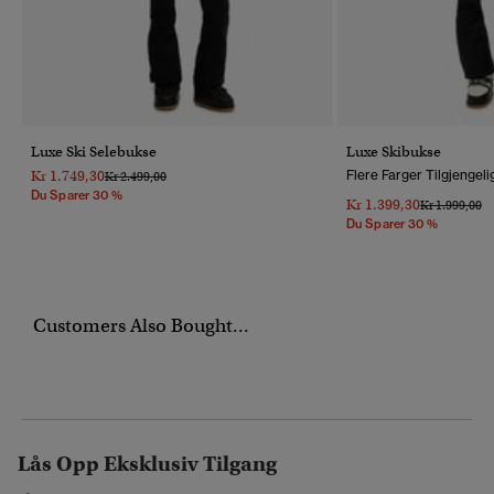
Luxe Ski Selebukse
Luxe Skibukse
Kr 1.749,30
Flere Farger Tilgjengeli
Pris Nedsatt Fra
Til
Kr 2.499,00
Du Sparer 30 %
Kr 1.399,30
Pris Nedsatt 
Ti
Kr 1.999,00
Du Sparer 30 %
Customers Also Bought...
Lås Opp Eksklusiv Tilgang