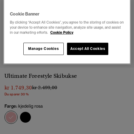
Cookie Banner
By clicking “Accept All Cookies”, you agree to the storing of cookies on
your device to enhance site navigation, analyze site usage, and assist
in our marketing efforts.
Cookie Policy
Manage Cookies
Accept All Cookies
1
2
3
4
5
6
7
Ultimate Freestyle Skibukse
Pris nedsatt fra
til
kr 1.749,30
kr 2.499,00
Du sparer 30 %
Farge:
kjedelig rosa
valgt