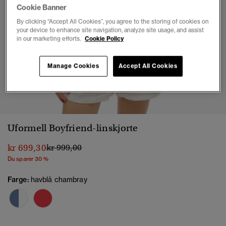
Cookie Banner
By clicking “Accept All Cookies”, you agree to the storing of cookies on
your device to enhance site navigation, analyze site usage, and assist
in our marketing efforts.
Cookie Policy
Manage Cookies
Accept All Cookies
1
2
3
4
5
6
Uformell Boyfriend-linskjorte
Pris nedsatt fra
til
kr 699,30
kr 999,00
Du sparer 30 %
Farge:
havblå chambray