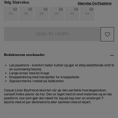
Velg Størrelse:
Størrelse Og Passform
34
36
38
40
42
44
LEGG TIL I KURV
Redaktørens merknader
Løs passform – komfort møter kulhet og gjør et stilig løstsittende snitt til
en uunnværlig fasong
Lange ermer med én krage
Kneppelukking med mansjetter for knappefeste
Signaturmerke i metall på faldkanten
Casual Linen Boyfriend-skjorten vår gir den perfekte hverdagslooken,
uansett hvilke planer du har. Den er laget med et vevd materiale og en løs
passform, noe som gjør den ideell for lag-på-lag over en ensfarget T-
skjorte med et par denimshorts eller sammen med et skjørt.