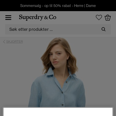
Sommersalg - op til 50% rabat -
Herre
|
Dame
0
SKJORTER