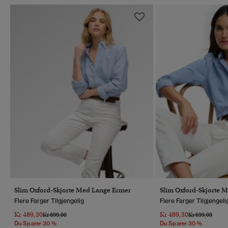
Slim Oxford-Skjorte Med Lange Ermer
Slim Oxford-Skjorte 
Flere Farger Tilgjengelig
Flere Farger Tilgjengeli
Kr 489,30
Kr 489,30
Pris Nedsatt Fra
Til
Pris Nedsatt Fr
Til
Kr 699,00
Kr 699,00
Du Sparer 30 %
Du Sparer 30 %