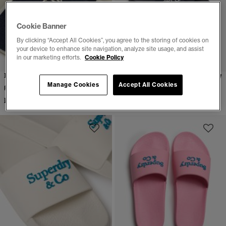
Cookie Banner
By clicking “Accept All Cookies”, you agree to the storing of cookies on
your device to enhance site navigation, analyze site usage, and assist
in our marketing efforts.
Cookie Policy
Frottéslippers
Superdry & Co Pool Sliders
Manage Cookies
Accept All Cookies
Flere farger tilgjengelig
Flere farger tilgjengelig
kr 299,00
kr 299,00