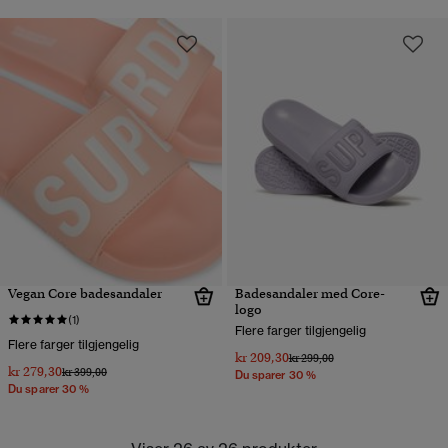
Vegan Core badesandaler
Badesandaler med Core-
logo
(1)
Flere farger tilgjengelig
Flere farger tilgjengelig
kr 209,30
Pris nedsatt fra
til
kr 299,00
kr 279,30
Pris nedsatt fra
til
kr 399,00
Du sparer 30 %
Du sparer 30 %