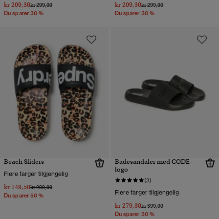
kr 209,30
kr 209,30
Pris nedsatt fra
til
Pris nedsatt fra
til
kr 299,00
kr 299,00
Du sparer 30 %
Du sparer 30 %
Beach Sliders
Badesandaler med CODE-
logo
Flere farger tilgjengelig
(3)
kr 149,50
Pris nedsatt fra
til
kr 299,00
Flere farger tilgjengelig
Du sparer 50 %
kr 279,30
Pris nedsatt fra
til
kr 399,00
Du sparer 30 %