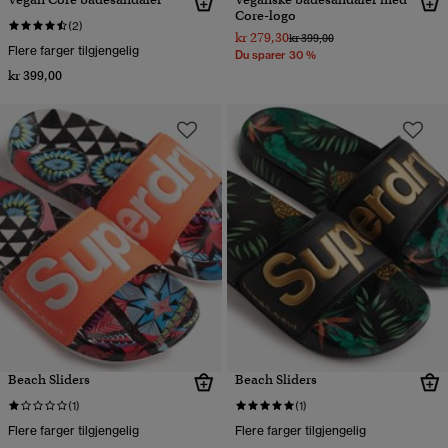
Core-logo
(2)
kr 279,30
Pris nedsatt fra
til
kr 399,00
Flere farger tilgjengelig
Du sparer 30 %
kr 399,00
Beach Sliders
Beach Sliders
(1)
(1)
Flere farger tilgjengelig
Flere farger tilgjengelig