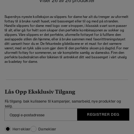
Viser 26 av 26 produkter
Superdrys nyeste kolleksjon av slippers for dame har alt du trenger av uformelt
fottøy til å bruke rundt huset, ved bassenget eller til og med på stranden.
Handle slippers for dame med logo over stroppen, i klassisk svart som passer
til alt, eller gå for hvitt som skaper den perfekte kombinasjonen av sokker og
slippers. Våre slippers er det perfekte, uformelle fottøyet for å fullføre den
avslappede stilen din hjemme, eller å bruke sammen med favoritttreningstøyet
ditt uansett hvor du er. De firkantede glidelåsene er et must for det varmere
været, med en tykk såle som gjør dem til den perfekte skoen på dagtid. For mer
uformelt fottøy for sommeren, se vår komplette samlig av damesko. Finn den
perfekte badedrakten eller bikinien til antrekket ditt ved bassenget i vårt utvalg
av badetøy for dame.
Lås Opp Eksklusiv Tilgang
Få tilgang: bak kulissene til kampanjer, samarbeid, nye produkter og
salg.
REGISTRER DEG
Herreklær
Dameklær