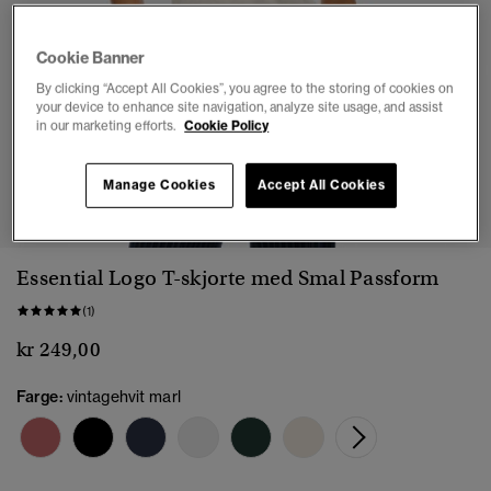
Cookie Banner
By clicking “Accept All Cookies”, you agree to the storing of cookies on
your device to enhance site navigation, analyze site usage, and assist
in our marketing efforts.
Cookie Policy
1
2
3
4
5
6
7
Manage Cookies
Accept All Cookies
Essential Logo T-skjorte med Smal Passform
(1)
kr 249,00
Farge:
vintagehvit marl