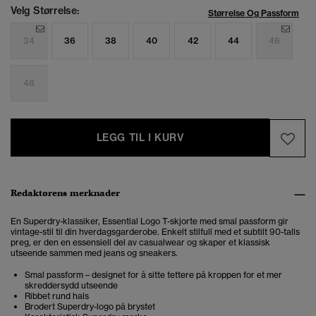
Velg Størrelse:
Størrelse Og Passform
34
36
38
40
42
44
46
48
LEGG TIL I KURV
Redaktørens merknader
En Superdry-klassiker, Essential Logo T-skjorte med smal passform gir
vintage-stil til din hverdagsgarderobe. Enkelt stilfull med et subtilt 90-talls
preg, er den en essensiell del av casualwear og skaper et klassisk
utseende sammen med jeans og sneakers.
Smal passform – designet for å sitte tettere på kroppen for et mer
skreddersydd utseende
Ribbet rund hals
Brodert Superdry-logo på brystet