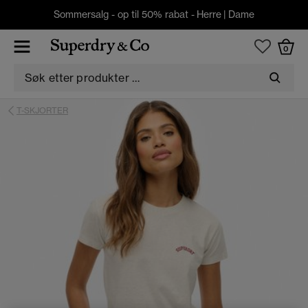
Sommersalg - op til 50% rabat -
Herre
|
Dame
0
T-SKJORTER