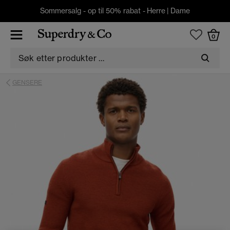
Sommersalg - op til 50% rabat -
Herre
|
Dame
0
GENSERE