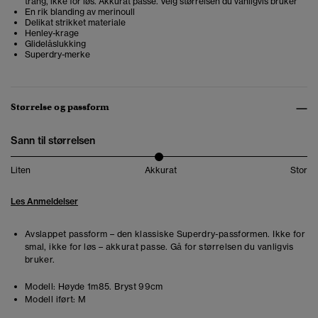
trang, ikke for løs. Akkurat passe. Velg størrelsen du vanligvis bruker
En rik blanding av merinoull
Delikat strikket materiale
Henley-krage
Glidelåslukking
Superdry-merke
Størrelse og passform
Sann til størrelsen
Liten
Akkurat
Stor
Les Anmeldelser
Avslappet passform – den klassiske Superdry-passformen. Ikke for
smal, ikke for løs – akkurat passe. Gå for størrelsen du vanligvis
bruker.
Modell:
Høyde 1m85. Bryst 99cm
Modell iført:
M