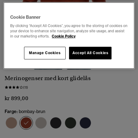
Cookie Banner
By clicking “Accept All Cookies”, you agree to the storing of cookies on
your device to enhance site navigation, analyze site usage, and assist
in our marketing efforts.
Cookie Policy
1
2
3
4
5
6
Manage Cookies
Accept All Cookies
Merinogenser med kort glidelås
(11)
kr 899,00
Farge:
bombay-brun
valgt