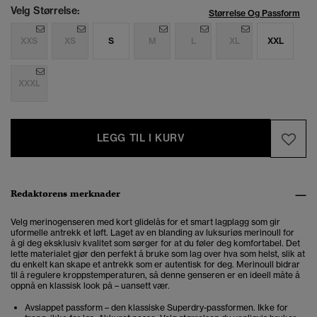
Velg Størrelse:
Størrelse Og Passform
XXS
XS
S
M
L
XL
XXL
XXXL
LEGG TIL I KURV
Redaktørens merknader
Velg merinogenseren med kort glidelås for et smart lagplagg som gir
uformelle antrekk et løft. Laget av en blanding av luksuriøs merinoull for
å gi deg eksklusiv kvalitet som sørger for at du føler deg komfortabel. Det
lette materialet gjør den perfekt å bruke som lag over hva som helst, slik at
du enkelt kan skape et antrekk som er autentisk for deg. Merinoull bidrar
til å regulere kroppstemperaturen, så denne genseren er en ideell måte å
oppnå en klassisk look på – uansett vær.
Avslappet passform – den klassiske Superdry-passformen. Ikke for