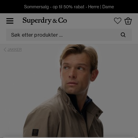
Sommersalg - op til 50% rabat -
Herre
|
Dame
0
JAKKER