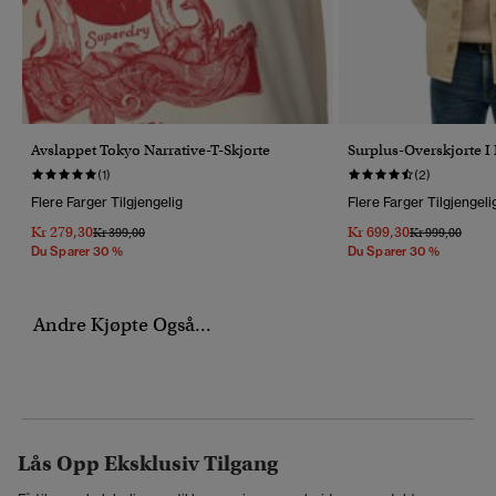
Avslappet Tokyo Narrative-T-Skjorte
Surplus-Overskjorte I 
(1)
(2)
Flere Farger Tilgjengelig
Flere Farger Tilgjengeli
Kr 279,30
Kr 699,30
Pris Nedsatt Fra
Til
Pris Nedsatt Fr
Til
Kr 399,00
Kr 999,00
Du Sparer 30 %
Du Sparer 30 %
Andre Kjøpte Også...
Lås Opp Eksklusiv Tilgang