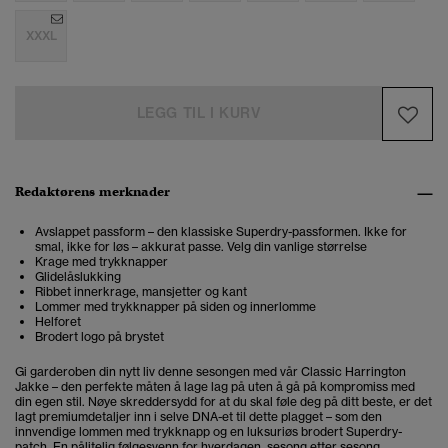
XXXL
LEGG TIL I KURV
Redaktørens merknader
Avslappet passform – den klassiske Superdry-passformen. Ikke for
smal, ikke for løs – akkurat passe. Velg din vanlige størrelse
Krage med trykknapper
Glidelåslukking
Ribbet innerkrage, mansjetter og kant
Lommer med trykknapper på siden og innerlomme
Helforet
Brodert logo på brystet
Gi garderoben din nytt liv denne sesongen med vår Classic Harrington
Jakke – den perfekte måten å lage lag på uten å gå på kompromiss med
din egen stil. Nøye skreddersydd for at du skal føle deg på ditt beste, er det
lagt premiumdetaljer inn i selve DNA-et til dette plagget – som den
innvendige lommen med trykknapp og en luksuriøs brodert Superdry-
patch. En pålitelig følgesvenn for hverdagen, sesong etter sesong.