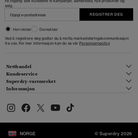
Få tilgang: bak kulissene til kampanjer, samarbeid, nye produkter og
salg.
REGISTRER DEG
Herreklær
Dameklær
Ved å registrere deg godtar du å motta markedsføringskommunikasjon
fra oss. For mer informasjon kan du se vår
Personvernpolicy
Netthandel
Kundeservice
Superdry-varemerket
Informasjon
NORGE
© Superdry 2026