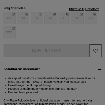
Velg Størrelse:
Størrelse Og Passform
XXS
XS
S
M
L
XL
XXL
XXXL
LEGG TIL I KURV
Redaktørens merknader
Avslappet passform – den klassiske Superdry-passformen. Ikke for
smal, ikke for løs – akkurat passe. Velg din vanlige størrelse
Enkel krage med knappelukning
Ribbede ermeåpninger med en signatur-tab i nakken
Brodert tekst på ermet
City Pique Poloskjorte er et tidløst plagg som hører hjemme i enhver
garderobe. Med diskret og minimalistisk broderi er den skapt for