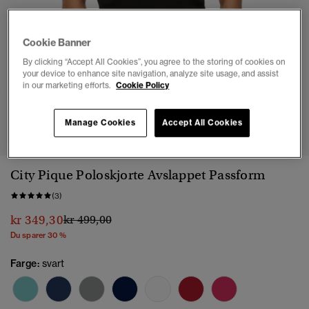
Cookie Banner
By clicking “Accept All Cookies”, you agree to the storing of cookies on
your device to enhance site navigation, analyze site usage, and assist
in our marketing efforts.
Cookie Policy
1
2
3
4
5
Manage Cookies
Accept All Cookies
City Pique Poloskjorte Avslappet Passform
(3)
Pris nedsatt fra
til
kr 349,30
kr 499,00
Du sparer 30 %
Farge:
svart