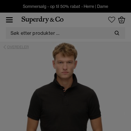
Sommersalg - op til 50% rabat -
Herre
|
Dame
0
OVERDELER