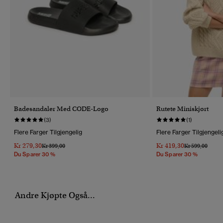
Badesandaler Med CODE-Logo
Rutete Miniskjørt
(3)
(1)
Flere Farger Tilgjengelig
Flere Farger Tilgjengeli
Kr 279,30
Kr 419,30
Pris Nedsatt Fra
Til
Pris Nedsatt Fr
Til
Kr 399,00
Kr 599,00
Du Sparer 30 %
Du Sparer 30 %
Andre Kjøpte Også...