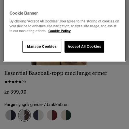
Cookie Banner
By clicking “Accept All Cookies”, you agree to the storing of cookies on
your device to enhance site navigation, analyze site usage, and assist
in our marketing efforts.
Cookie Policy
Manage Cookies
Accept All Cookies
1
2
3
4
5
6
Essential Baseball-topp med lange ermer
(4)
kr 399,00
Farge:
lyngrå grindle / brakkebrun
valgt