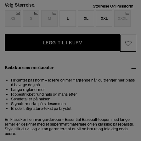
Velg Størrelse:
Størrelse Og Passform
XS
S
M
L
XL
XXL
XXXL
LEGG TIL I KURV
Redaktørens merknader
Firkantet passform – løsere og mer flagrende når du trenger mer plass
å bevege deg på
Lange raglanermer
Ribbestrikket rund hals og mansjetter
Sømdetaljer på halsen
Signaturmerke på sidesømmen
Brodert Signature-tekst på brystet
En klassiker i enhver garderobe – Essential Baseball-toppen med lange
ermer er designet med et supermykt materiale og en klassisk baseballstil.
Style slik du vil, og vi kan garantere at du vil se bra ut og føle deg enda
bedre.