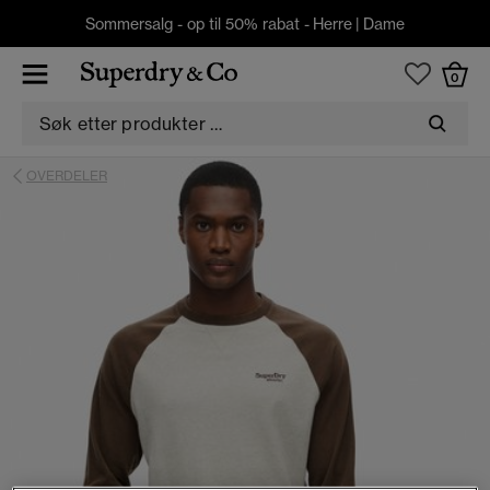
Sommersalg - op til 50% rabat -
Herre
|
Dame
0
OVERDELER