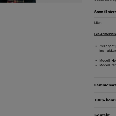
Sann til stør
Liten
Les Anmeldels
Avslappet 
løs – akkur
Modell:
Hø
Modell ifør
Sammensetn
100% bomul
Kontakt