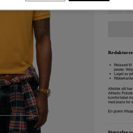
XXS
X
Redaktøre
Relaxed fit
passe. Velg
Laget av pi
Ribbekante
Atletisk stil h
Athletic Polos
komfortabel måt
med jeans for e
En grønn filta
4
5
6
Størrelse 