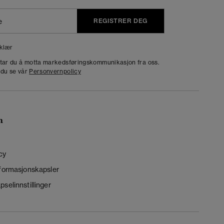
REGISTRER DEG
klær
dtar du å motta markedsføringskommunikasjon fra oss.
 du se vår
Personvernpolicy
n
cy
nformasjonskapsler
selinnstillinger