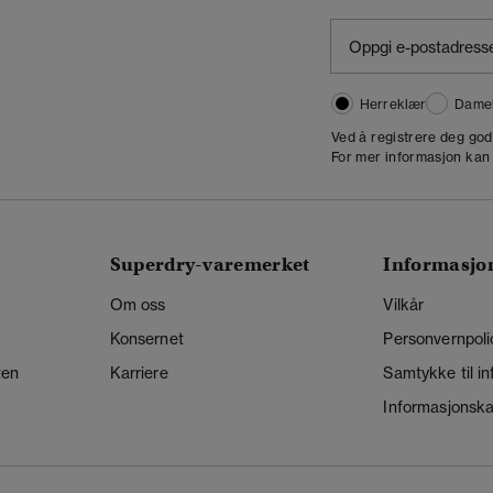
Herreklær
Dame
,
Ved å registrere deg go
For mer informasjon kan
Superdry-varemerket
Informasjo
Om oss
Vilkår
Konsernet
Personvernpoli
ten
Karriere
Samtykke til i
Informasjonskap