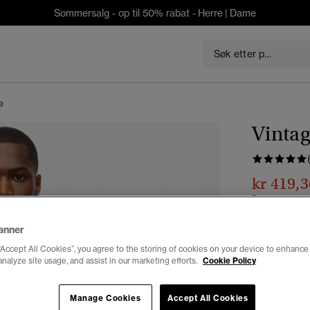
Sommersalg - op til 50% rabat -
Herre
|
Dame
e
Vintag
kr 419,3
Du sparer 30 %
Farge:
løpeb
anner
“Accept All Cookies”, you agree to the storing of cookies on your device to enhance 
analyze site usage, and assist in our marketing efforts.
Cookie Policy
Velg Størrel
Manage Cookies
Accept All Cookies