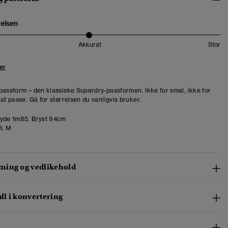
relsen
Akkurat
Stor
er
passform – den klassiske Superdry-passformen. Ikke for smal, ikke for
at passe. Gå for størrelsen du vanligvis bruker.
yde 1m85. Bryst 94cm
t:
M
ing og vedlikehold
l i konvertering