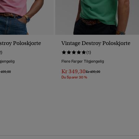
stroy Poloskjorte
Vintage Destroy Poloskjorte
2)
(1)
gjengelig
Flere Farger Tilgjengelig
Kr 349,30
is Nedsatt Fra
Til
Pris Nedsatt Fra
Til
 499,00
Kr 499,00
Du Sparer 30 %