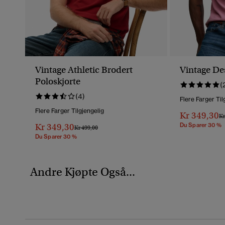
Vintage Athletic Brodert
Vintage De
Poloskjorte
(
(4)
Flere Farger Til
Flere Farger Tilgjengelig
Kr 349,30
Pr
Kr
Kr 349,30
Du Sparer 30 %
Pris Nedsatt Fra
Til
Kr 499,00
Du Sparer 30 %
Andre Kjøpte Også...