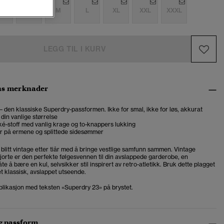
S
S
M
L
XL
XXL
XXXL
LEGG TIL I KURV
ns merknader
 – den klassiske Superdry-passformen. Ikke for smal, ikke for løs, akkurat
 din vanlige størrelse
ké-stoff med vanlig krage og to-knappers lukking
r på ermene og splittede sidesømmer
ar blitt vintage etter tiår med å bringe vestlige samfunn sammen. Vintage
kjorte er den perfekte følgesvennen til din avslappede garderobe, en
e å bære en kul, selvsikker stil inspirert av retro-atletikk. Bruk dette plagget
t klassisk, avslappet utseende.
pplikasjon med teksten «Superdry 23» på brystet.
og passform