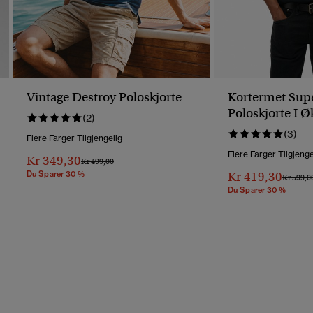
Vintage Destroy Poloskjorte
Kortermet Supe
Poloskjorte I Ø
(2)
Bomull
(3)
Flere Farger Tilgjengelig
Flere Farger Tilgjenge
Kr 349,30
Pris Nedsatt Fra
Til
Kr 499,00
Du Sparer 30 %
Kr 419,30
Pris Ned
Kr 599,0
Du Sparer 30 %