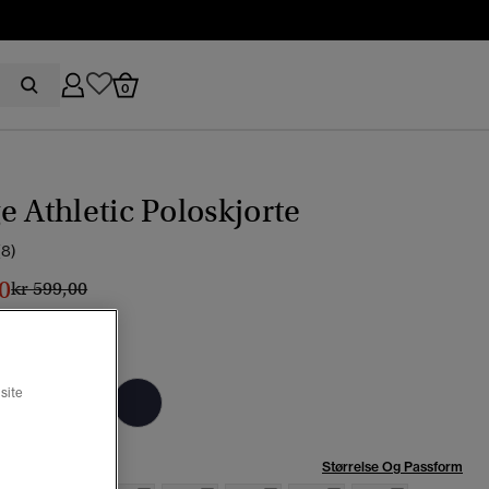
0
e Athletic Poloskjorte
(8)
0
Pris nedsatt fra
til
kr 599,00
ane-gull
site
se:
Størrelse Og Passform