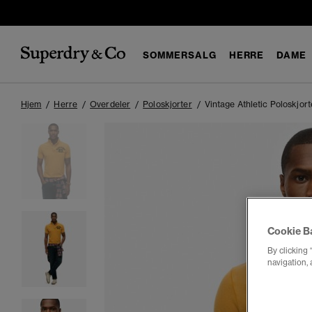
SOMMERSALG
HERRE
DAME
Hjem
Herre
Overdeler
Poloskjorter
Vintage Athletic Poloskjort
Cookie B
By clicking 
navigation, 