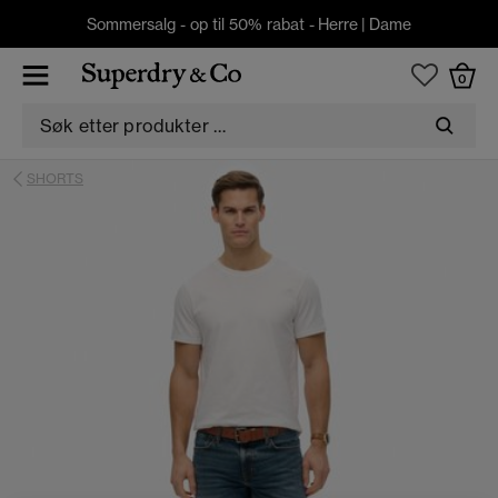
Sommersalg - op til 50% rabat -
Herre
|
Dame
0
SHORTS