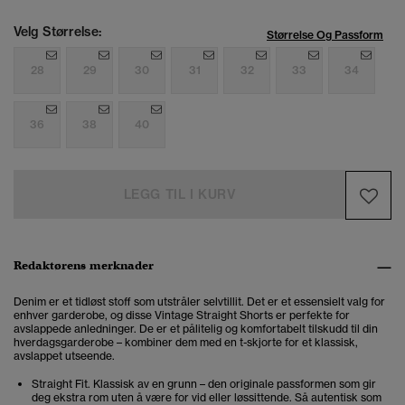
Velg Størrelse:
Størrelse Og Passform
28
29
30
31
32
33
34
36
38
40
LEGG TIL I KURV
Redaktørens merknader
Denim er et tidløst stoff som utstråler selvtillit. Det er et essensielt valg for
enhver garderobe, og disse Vintage Straight Shorts er perfekte for
avslappede anledninger. De er et pålitelig og komfortabelt tilskudd til din
hverdagsgarderobe – kombiner dem med en t-skjorte for et klassisk,
avslappet utseende.
Straight Fit. Klassisk av en grunn – den originale passformen som gir
deg ekstra rom uten å være for vid eller løssittende. Så autentisk som